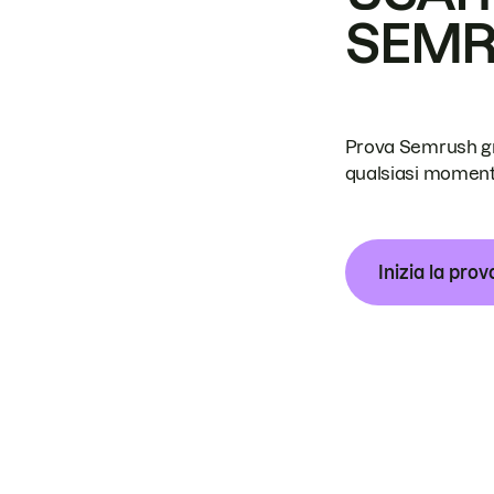
SEM
Prova Semrush grat
qualsiasi moment
Inizia la prov