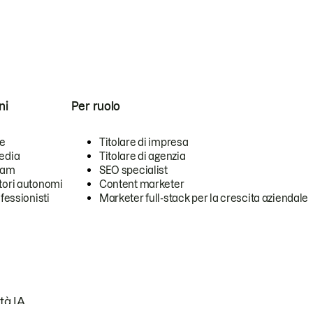
ni
Per ruolo
se
Titolare di impresa
edia
Titolare di agenzia
team
SEO specialist
tori autonomi
Content marketer
ofessionisti
Marketer full-stack per la crescita aziendale
tà IA.