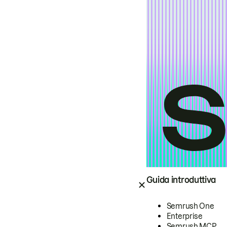
Guida introduttiva
Semrush One
Enterprise
Semrush MCP