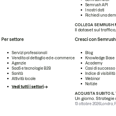
Semrush API
I nostri dati
Richiedi una de
COLLEGA SEMRUSH M
Il dataset sul traffic
Per settore
Cresci con Semrush
Servizi professionali
Blog
Vendita al dettaglio ed e-commerce
Knowledge Base
Agenzie
Academy
SaaS e tecnologie B2B
Casi di successo
Sanità
Indice di visibilità
Attività locale
Webinar
Notizie
Vedi tutti i settori
ACQUISTA SUBITO IL
Un giorno. Strategie r
13 ottobre 2026
Londra, 