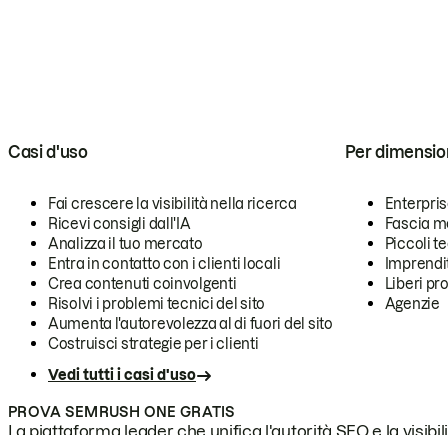
Casi d'uso
Per dimensio
Fai crescere la visibilità nella ricerca
Enterpri
Ricevi consigli dall'IA
Fascia m
Analizza il tuo mercato
Piccoli 
Entra in contatto con i clienti locali
Imprendi
Crea contenuti coinvolgenti
Liberi pr
Risolvi i problemi tecnici del sito
Agenzie
Aumenta l'autorevolezza al di fuori del sito
Costruisci strategie per i clienti
Vedi tutti i casi d'uso
PROVA SEMRUSH ONE GRATIS
La piattaforma leader che unifica l'autorità SEO e la visibili