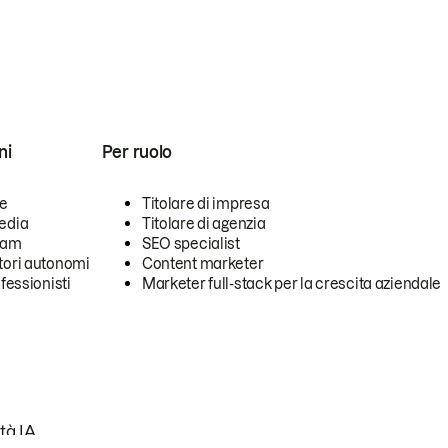
ni
Per ruolo
se
Titolare di impresa
edia
Titolare di agenzia
team
SEO specialist
tori autonomi
Content marketer
ofessionisti
Marketer full-stack per la crescita aziendale
tà IA.