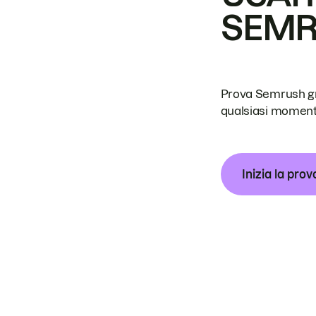
SEM
Prova Semrush grat
qualsiasi moment
Inizia la prov