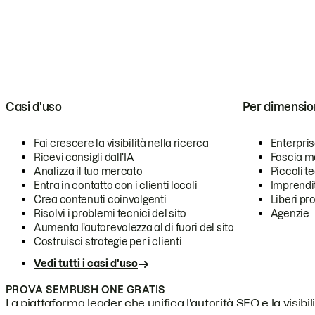
Casi d'uso
Per dimensio
Fai crescere la visibilità nella ricerca
Enterpri
Ricevi consigli dall'IA
Fascia m
Analizza il tuo mercato
Piccoli 
Entra in contatto con i clienti locali
Imprendi
Crea contenuti coinvolgenti
Liberi pr
Risolvi i problemi tecnici del sito
Agenzie
Aumenta l'autorevolezza al di fuori del sito
Costruisci strategie per i clienti
Vedi tutti i casi d'uso
PROVA SEMRUSH ONE GRATIS
La piattaforma leader che unifica l'autorità SEO e la visibili