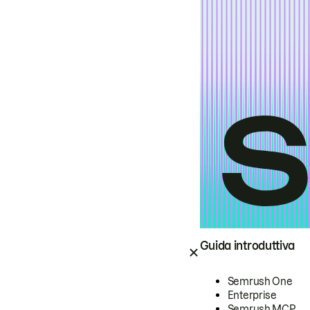
Guida introduttiva
Semrush One
Enterprise
Semrush MCP