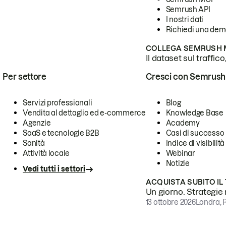
Semrush API
I nostri dati
Richiedi una de
COLLEGA SEMRUSH M
Il dataset sul traffic
Per settore
Cresci con Semrush
Servizi professionali
Blog
Vendita al dettaglio ed e-commerce
Knowledge Base
Agenzie
Academy
SaaS e tecnologie B2B
Casi di successo
Sanità
Indice di visibilità
Attività locale
Webinar
Notizie
Vedi tutti i settori
ACQUISTA SUBITO IL
Un giorno. Strategie r
13 ottobre 2026
Londra, 