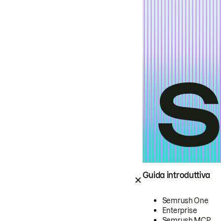
Guida introduttiva
Semrush One
Enterprise
Semrush MCP