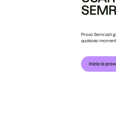
SEM
Prova Semrush grat
qualsiasi moment
Inizia la prov