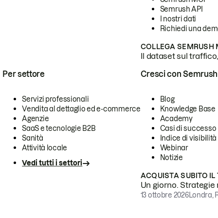
Semrush API
I nostri dati
Richiedi una de
COLLEGA SEMRUSH M
Il dataset sul traffic
Per settore
Cresci con Semrush
Servizi professionali
Blog
Vendita al dettaglio ed e-commerce
Knowledge Base
Agenzie
Academy
SaaS e tecnologie B2B
Casi di successo
Sanità
Indice di visibilità
Attività locale
Webinar
Notizie
Vedi tutti i settori
ACQUISTA SUBITO IL
Un giorno. Strategie r
13 ottobre 2026
Londra, 