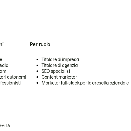
ni
Per ruolo
se
Titolare di impresa
edia
Titolare di agenzia
team
SEO specialist
tori autonomi
Content marketer
ofessionisti
Marketer full-stack per la crescita aziendale
tà IA.