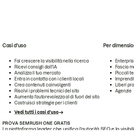
Casi d'uso
Per dimensio
Fai crescere la visibilità nella ricerca
Enterpri
Ricevi consigli dall'IA
Fascia m
Analizza il tuo mercato
Piccoli 
Entra in contatto con i clienti locali
Imprendi
Crea contenuti coinvolgenti
Liberi pr
Risolvi i problemi tecnici del sito
Agenzie
Aumenta l'autorevolezza al di fuori del sito
Costruisci strategie per i clienti
Vedi tutti i casi d'uso
PROVA SEMRUSH ONE GRATIS
La piattaforma leader che unifica l'autorità SEO e la visibili