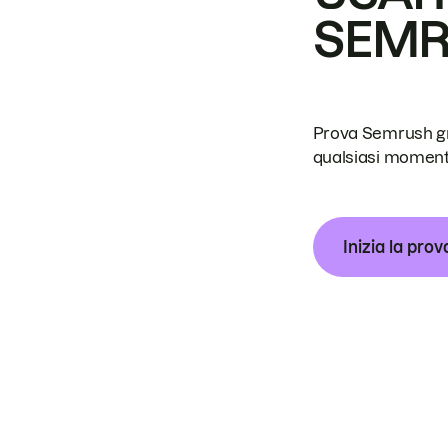
SEM
Prova Semrush grat
qualsiasi moment
Inizia la prov