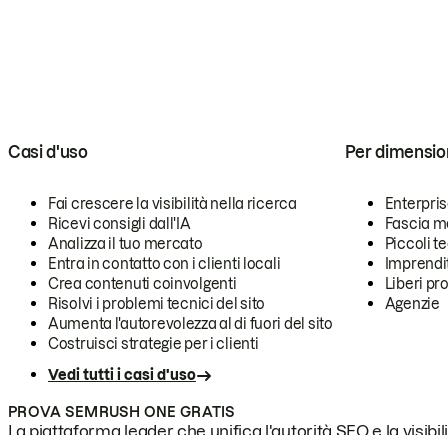
Casi d'uso
Per dimensio
Fai crescere la visibilità nella ricerca
Enterpri
Ricevi consigli dall'IA
Fascia m
Analizza il tuo mercato
Piccoli 
Entra in contatto con i clienti locali
Imprendi
Crea contenuti coinvolgenti
Liberi pr
Risolvi i problemi tecnici del sito
Agenzie
Aumenta l'autorevolezza al di fuori del sito
Costruisci strategie per i clienti
Vedi tutti i casi d'uso
PROVA SEMRUSH ONE GRATIS
La piattaforma leader che unifica l'autorità SEO e la visibili