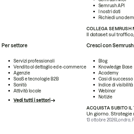
Semrush API
I nostri dati
Richiedi una de
COLLEGA SEMRUSH M
Il dataset sul traffic
Per settore
Cresci con Semrush
Servizi professionali
Blog
Vendita al dettaglio ed e-commerce
Knowledge Base
Agenzie
Academy
SaaS e tecnologie B2B
Casi di successo
Sanità
Indice di visibilità
Attività locale
Webinar
Notizie
Vedi tutti i settori
ACQUISTA SUBITO IL
Un giorno. Strategie r
13 ottobre 2026
Londra, 