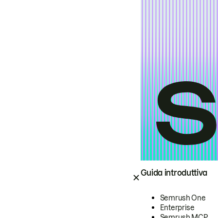
Guida introduttiva
Semrush One
Enterprise
Semrush MCP