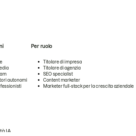
ni
Per ruolo
se
Titolare di impresa
edia
Titolare di agenzia
team
SEO specialist
tori autonomi
Content marketer
ofessionisti
Marketer full-stack per la crescita aziendale
tà IA.