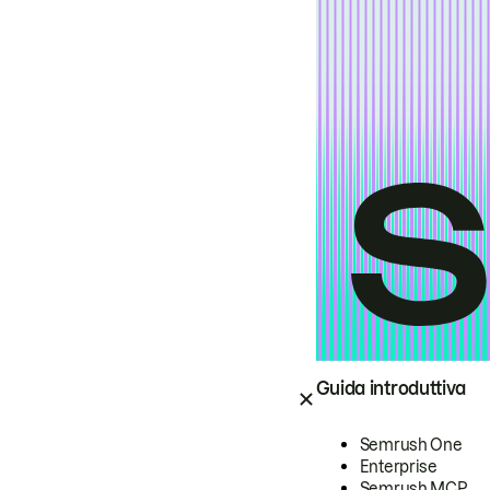
Guida introduttiva
Semrush One
Enterprise
Semrush MCP