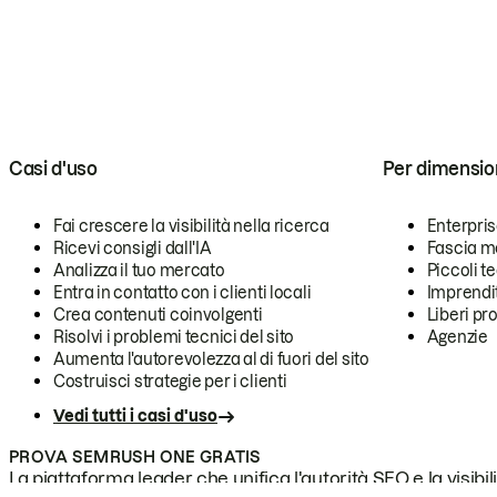
Casi d'uso
Per dimensio
Fai crescere la visibilità nella ricerca
Enterpri
Ricevi consigli dall'IA
Fascia m
Analizza il tuo mercato
Piccoli 
Entra in contatto con i clienti locali
Imprendi
Crea contenuti coinvolgenti
Liberi pr
Risolvi i problemi tecnici del sito
Agenzie
Aumenta l'autorevolezza al di fuori del sito
Costruisci strategie per i clienti
Vedi tutti i casi d'uso
PROVA SEMRUSH ONE GRATIS
La piattaforma leader che unifica l'autorità SEO e la visibili