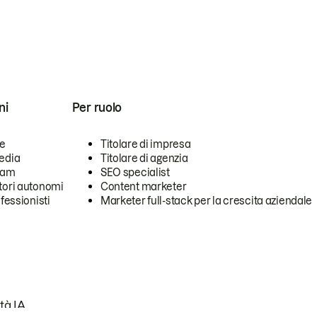
ni
Per ruolo
se
Titolare di impresa
edia
Titolare di agenzia
team
SEO specialist
tori autonomi
Content marketer
ofessionisti
Marketer full-stack per la crescita aziendale
tà IA.