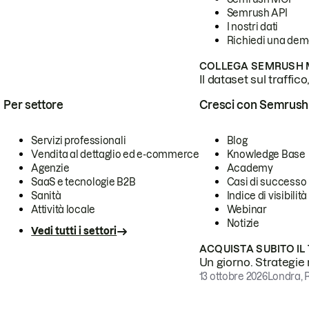
Semrush API
I nostri dati
Richiedi una de
COLLEGA SEMRUSH M
Il dataset sul traffic
Per settore
Cresci con Semrush
Servizi professionali
Blog
Vendita al dettaglio ed e-commerce
Knowledge Base
Agenzie
Academy
SaaS e tecnologie B2B
Casi di successo
Sanità
Indice di visibilità
Attività locale
Webinar
Notizie
Vedi tutti i settori
ACQUISTA SUBITO IL
Un giorno. Strategie r
13 ottobre 2026
Londra, 