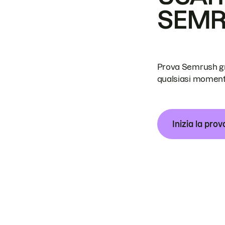
SEM
Prova Semrush grat
qualsiasi moment
Inizia la prov