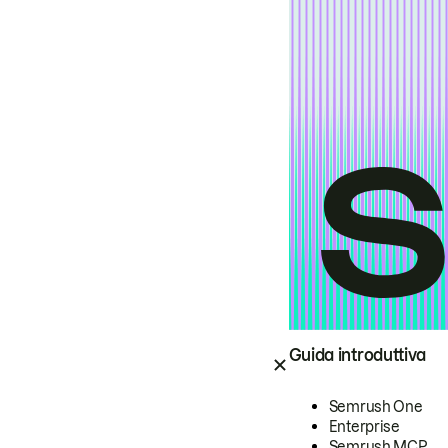
Guida introduttiva
Semrush One
Enterprise
Semrush MCP