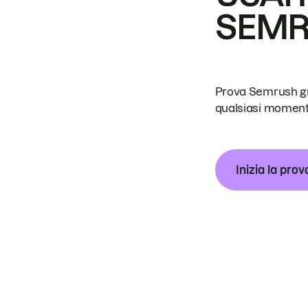
SEM
Prova Semrush grat
qualsiasi moment
Inizia la prov