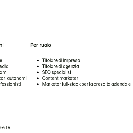
ni
Per ruolo
se
Titolare di impresa
edia
Titolare di agenzia
team
SEO specialist
tori autonomi
Content marketer
ofessionisti
Marketer full-stack per la crescita aziendale
tà IA.