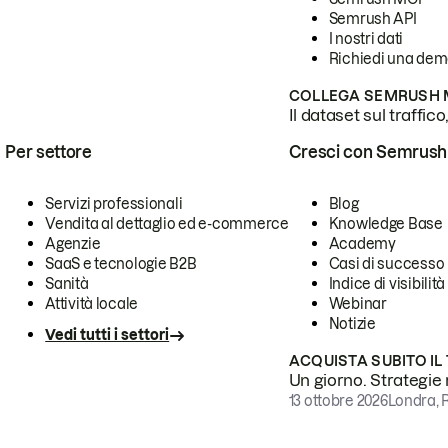
Semrush API
I nostri dati
Richiedi una de
COLLEGA SEMRUSH M
Il dataset sul traffic
Per settore
Cresci con Semrush
Servizi professionali
Blog
Vendita al dettaglio ed e-commerce
Knowledge Base
Agenzie
Academy
SaaS e tecnologie B2B
Casi di successo
Sanità
Indice di visibilità
Attività locale
Webinar
Notizie
Vedi tutti i settori
ACQUISTA SUBITO IL
Un giorno. Strategie r
13 ottobre 2026
Londra, 