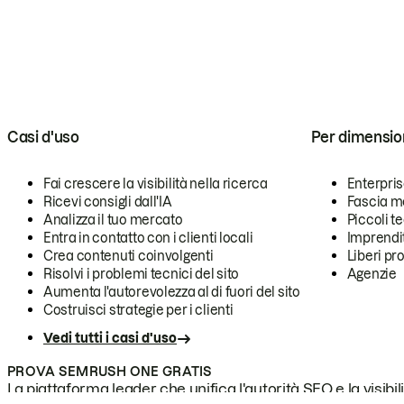
Casi d'uso
Per dimensio
Fai crescere la visibilità nella ricerca
Enterpri
Ricevi consigli dall'IA
Fascia m
Analizza il tuo mercato
Piccoli 
Entra in contatto con i clienti locali
Imprendi
Crea contenuti coinvolgenti
Liberi pr
Risolvi i problemi tecnici del sito
Agenzie
Aumenta l'autorevolezza al di fuori del sito
Costruisci strategie per i clienti
Vedi tutti i casi d'uso
PROVA SEMRUSH ONE GRATIS
La piattaforma leader che unifica l'autorità SEO e la visibili