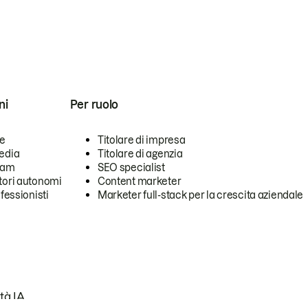
ni
Per ruolo
se
Titolare di impresa
edia
Titolare di agenzia
team
SEO specialist
tori autonomi
Content marketer
ofessionisti
Marketer full-stack per la crescita aziendale
tà IA.