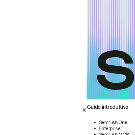
Guida introduttiva
Semrush One
Enterprise
Semrush MCP