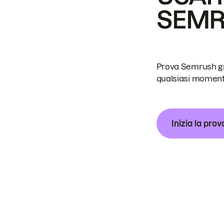
SEM
Prova Semrush grat
qualsiasi moment
Inizia la prov