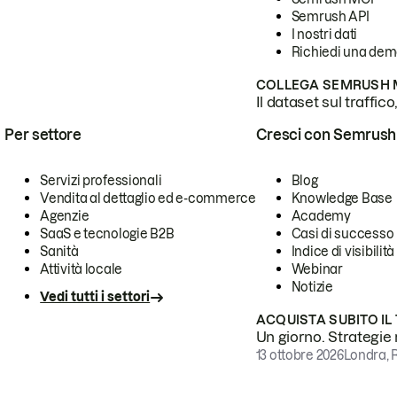
Semrush API
I nostri dati
Richiedi una de
COLLEGA SEMRUSH M
Il dataset sul traffic
Per settore
Cresci con Semrush
Servizi professionali
Blog
Vendita al dettaglio ed e-commerce
Knowledge Base
Agenzie
Academy
SaaS e tecnologie B2B
Casi di successo
Sanità
Indice di visibilità
Attività locale
Webinar
Notizie
Vedi tutti i settori
ACQUISTA SUBITO IL
Un giorno. Strategie r
13 ottobre 2026
Londra, 