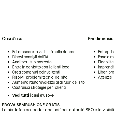
Casi d'uso
Per dimensio
Fai crescere la visibilità nella ricerca
Enterpri
Ricevi consigli dall'IA
Fascia m
Analizza il tuo mercato
Piccoli 
Entra in contatto con i clienti locali
Imprendi
Crea contenuti coinvolgenti
Liberi pr
Risolvi i problemi tecnici del sito
Agenzie
Aumenta l'autorevolezza al di fuori del sito
Costruisci strategie per i clienti
Vedi tutti i casi d'uso
PROVA SEMRUSH ONE GRATIS
La piattaforma leader che unifica l'autorità SEO e la visibili