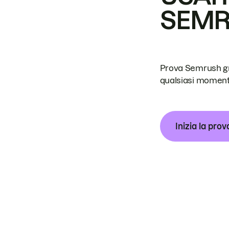
SEM
Prova Semrush grat
qualsiasi moment
Inizia la prov