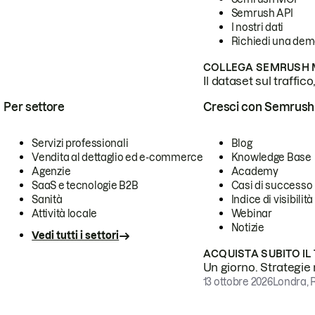
Semrush API
I nostri dati
Richiedi una de
COLLEGA SEMRUSH M
Il dataset sul traffic
Per settore
Cresci con Semrush
Servizi professionali
Blog
Vendita al dettaglio ed e-commerce
Knowledge Base
Agenzie
Academy
SaaS e tecnologie B2B
Casi di successo
Sanità
Indice di visibilità
Attività locale
Webinar
Notizie
Vedi tutti i settori
ACQUISTA SUBITO IL
Un giorno. Strategie r
13 ottobre 2026
Londra, 