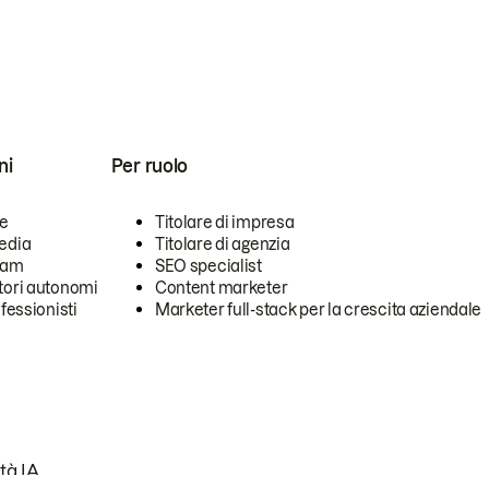
ni
Per ruolo
se
Titolare di impresa
edia
Titolare di agenzia
team
SEO specialist
tori autonomi
Content marketer
ofessionisti
Marketer full-stack per la crescita aziendale
tà IA.