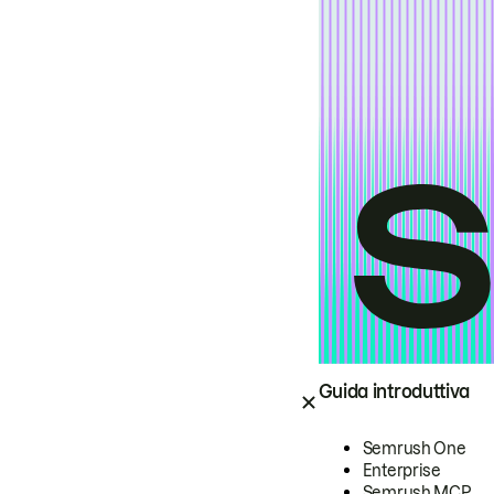
Guida introduttiva
Semrush One
Enterprise
Semrush MCP