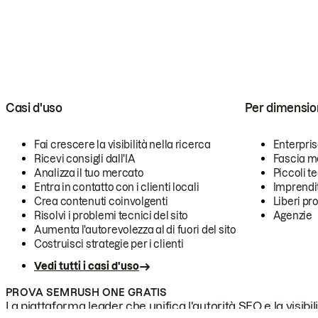
Casi d'uso
Per dimensio
Fai crescere la visibilità nella ricerca
Enterpri
Ricevi consigli dall'IA
Fascia m
Analizza il tuo mercato
Piccoli 
Entra in contatto con i clienti locali
Imprendi
Crea contenuti coinvolgenti
Liberi pr
Risolvi i problemi tecnici del sito
Agenzie
Aumenta l'autorevolezza al di fuori del sito
Costruisci strategie per i clienti
Vedi tutti i casi d'uso
PROVA SEMRUSH ONE GRATIS
La piattaforma leader che unifica l'autorità SEO e la visibili