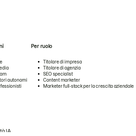
ni
Per ruolo
se
Titolare di impresa
edia
Titolare di agenzia
team
SEO specialist
tori autonomi
Content marketer
ofessionisti
Marketer full-stack per la crescita aziendale
tà IA.