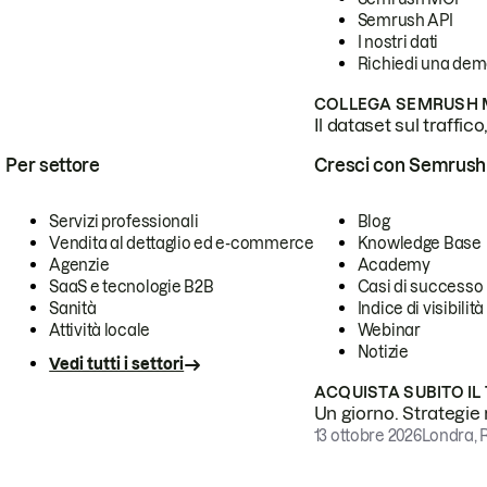
Semrush API
I nostri dati
Richiedi una de
COLLEGA SEMRUSH M
Il dataset sul traffic
Per settore
Cresci con Semrush
Servizi professionali
Blog
Vendita al dettaglio ed e-commerce
Knowledge Base
Agenzie
Academy
SaaS e tecnologie B2B
Casi di successo
Sanità
Indice di visibilità
Attività locale
Webinar
Notizie
Vedi tutti i settori
ACQUISTA SUBITO IL
Un giorno. Strategie r
13 ottobre 2026
Londra, 