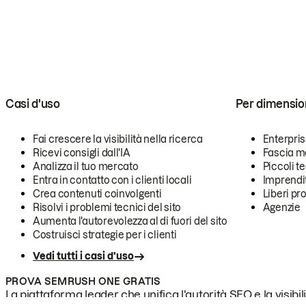
Casi d'uso
Per dimensio
Fai crescere la visibilità nella ricerca
Enterpri
Ricevi consigli dall'IA
Fascia m
Analizza il tuo mercato
Piccoli 
Entra in contatto con i clienti locali
Imprendi
Crea contenuti coinvolgenti
Liberi pr
Risolvi i problemi tecnici del sito
Agenzie
Aumenta l'autorevolezza al di fuori del sito
Costruisci strategie per i clienti
Vedi tutti i casi d'uso
PROVA SEMRUSH ONE GRATIS
La piattaforma leader che unifica l'autorità SEO e la visibili