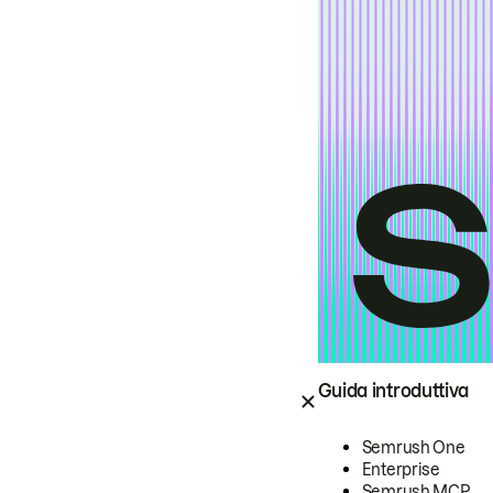
Guida introduttiva
Semrush One
Enterprise
Semrush MCP