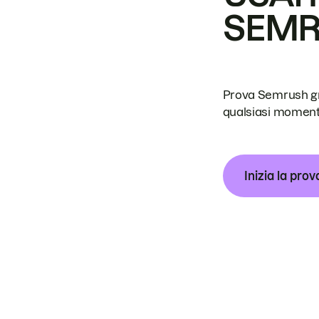
SEM
Prova Semrush grat
qualsiasi moment
Inizia la prov