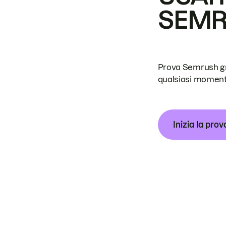
SEM
Prova Semrush grat
qualsiasi moment
Inizia la prov