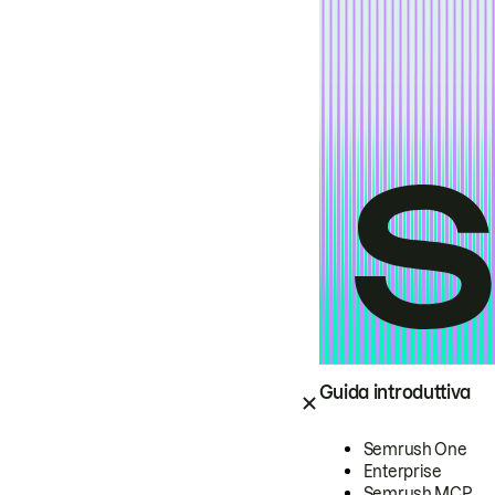
Guida introduttiva
Semrush One
Enterprise
Semrush MCP