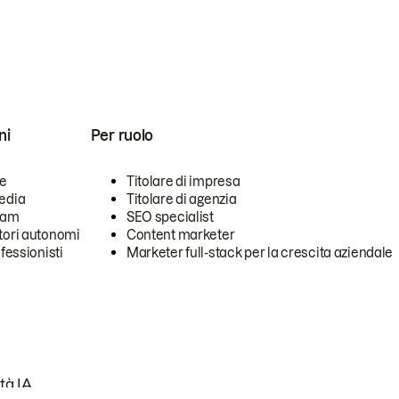
ni
Per ruolo
se
Titolare di impresa
edia
Titolare di agenzia
team
SEO specialist
tori autonomi
Content marketer
ofessionisti
Marketer full-stack per la crescita aziendale
tà IA.