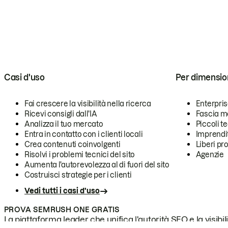
Casi d'uso
Per dimensio
Fai crescere la visibilità nella ricerca
Enterpri
Ricevi consigli dall'IA
Fascia m
Analizza il tuo mercato
Piccoli 
Entra in contatto con i clienti locali
Imprendi
Crea contenuti coinvolgenti
Liberi pr
Risolvi i problemi tecnici del sito
Agenzie
Aumenta l'autorevolezza al di fuori del sito
Costruisci strategie per i clienti
Vedi tutti i casi d'uso
PROVA SEMRUSH ONE GRATIS
La piattaforma leader che unifica l'autorità SEO e la visibili