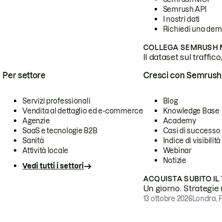
Semrush API
I nostri dati
Richiedi una de
COLLEGA SEMRUSH M
Il dataset sul traffic
Per settore
Cresci con Semrush
Servizi professionali
Blog
Vendita al dettaglio ed e-commerce
Knowledge Base
Agenzie
Academy
SaaS e tecnologie B2B
Casi di successo
Sanità
Indice di visibilità
Attività locale
Webinar
Notizie
Vedi tutti i settori
ACQUISTA SUBITO IL
Un giorno. Strategie r
13 ottobre 2026
Londra, 