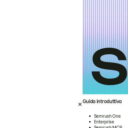
Guida introduttiva
Semrush One
Enterprise
Semrush MCP