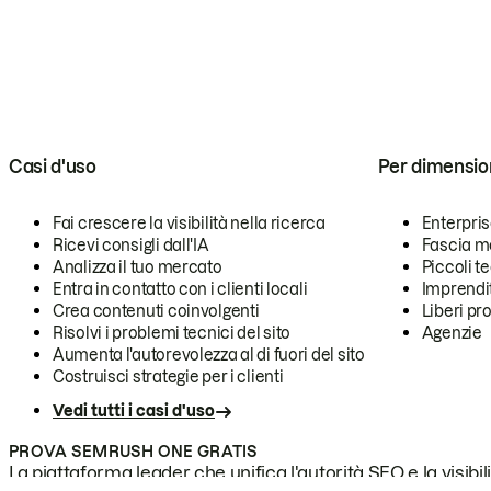
Casi d'uso
Per dimensio
Fai crescere la visibilità nella ricerca
Enterpri
Ricevi consigli dall'IA
Fascia m
Analizza il tuo mercato
Piccoli 
Entra in contatto con i clienti locali
Imprendi
Crea contenuti coinvolgenti
Liberi pr
Risolvi i problemi tecnici del sito
Agenzie
Aumenta l'autorevolezza al di fuori del sito
Costruisci strategie per i clienti
Vedi tutti i casi d'uso
PROVA SEMRUSH ONE GRATIS
La piattaforma leader che unifica l'autorità SEO e la visibili