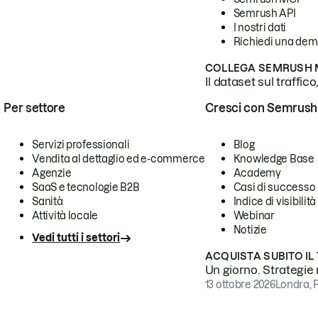
Semrush API
I nostri dati
Richiedi una de
COLLEGA SEMRUSH M
Il dataset sul traffic
Per settore
Cresci con Semrush
Servizi professionali
Blog
Vendita al dettaglio ed e-commerce
Knowledge Base
Agenzie
Academy
SaaS e tecnologie B2B
Casi di successo
Sanità
Indice di visibilità
Attività locale
Webinar
Notizie
Vedi tutti i settori
ACQUISTA SUBITO IL
Un giorno. Strategie r
13 ottobre 2026
Londra, 