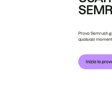
SEM
Prova Semrush grat
qualsiasi moment
Inizia la prov