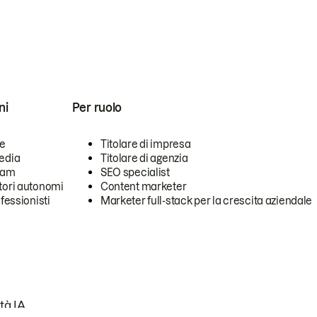
ni
Per ruolo
se
Titolare di impresa
edia
Titolare di agenzia
team
SEO specialist
tori autonomi
Content marketer
ofessionisti
Marketer full-stack per la crescita aziendale
tà IA.