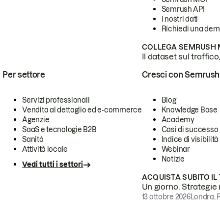
Semrush API
I nostri dati
Richiedi una de
COLLEGA SEMRUSH M
Il dataset sul traffic
Per settore
Cresci con Semrush
Servizi professionali
Blog
Vendita al dettaglio ed e-commerce
Knowledge Base
Agenzie
Academy
SaaS e tecnologie B2B
Casi di successo
Sanità
Indice di visibilità
Attività locale
Webinar
Notizie
Vedi tutti i settori
ACQUISTA SUBITO IL
Un giorno. Strategie r
13 ottobre 2026
Londra, 