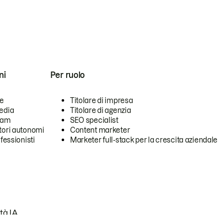
ni
Per ruolo
se
Titolare di impresa
edia
Titolare di agenzia
team
SEO specialist
tori autonomi
Content marketer
ofessionisti
Marketer full-stack per la crescita aziendale
tà IA.