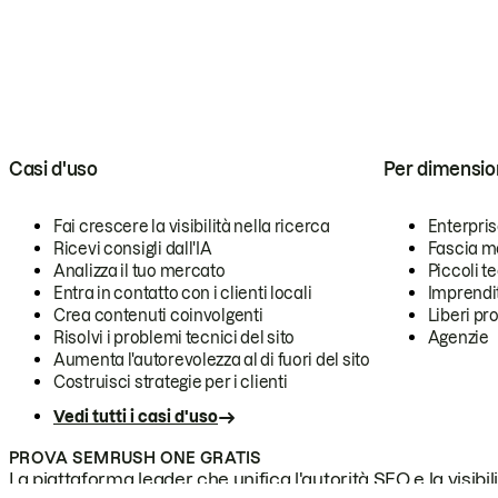
Casi d'uso
Per dimensio
Fai crescere la visibilità nella ricerca
Enterpri
Ricevi consigli dall'IA
Fascia m
Analizza il tuo mercato
Piccoli 
Entra in contatto con i clienti locali
Imprendi
Crea contenuti coinvolgenti
Liberi pr
Risolvi i problemi tecnici del sito
Agenzie
Aumenta l'autorevolezza al di fuori del sito
Costruisci strategie per i clienti
Vedi tutti i casi d'uso
PROVA SEMRUSH ONE GRATIS
La piattaforma leader che unifica l'autorità SEO e la visibili