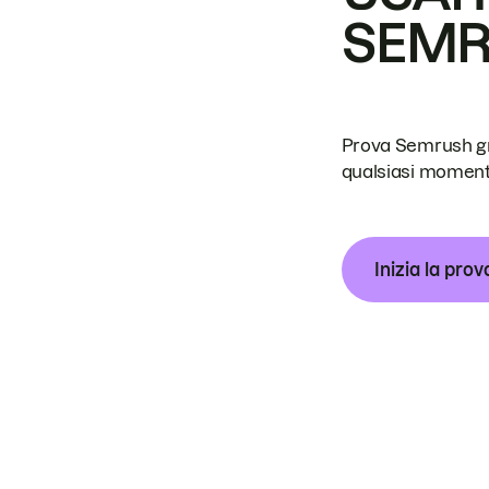
SEM
Prova Semrush grat
qualsiasi moment
Inizia la prov