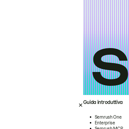
Guida introduttiva
Semrush One
Enterprise
Semrush MCP