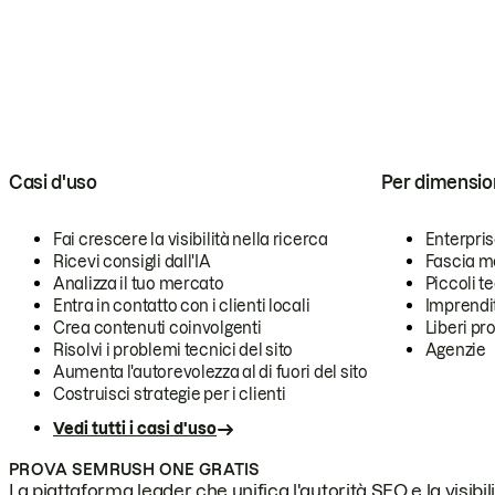
Casi d'uso
Per dimensio
Fai crescere la visibilità nella ricerca
Enterpri
Ricevi consigli dall'IA
Fascia m
Analizza il tuo mercato
Piccoli 
Entra in contatto con i clienti locali
Imprendi
Crea contenuti coinvolgenti
Liberi pr
Risolvi i problemi tecnici del sito
Agenzie
Aumenta l'autorevolezza al di fuori del sito
Costruisci strategie per i clienti
Vedi tutti i casi d'uso
PROVA SEMRUSH ONE GRATIS
La piattaforma leader che unifica l'autorità SEO e la visibili