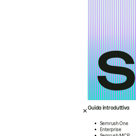
Guida introduttiva
Semrush One
Enterprise
Semrush MCP