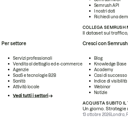
Semrush API
I nostri dati
Richiedi una de
COLLEGA SEMRUSH M
Il dataset sul traffic
Per settore
Cresci con Semrush
Servizi professionali
Blog
Vendita al dettaglio ed e-commerce
Knowledge Base
Agenzie
Academy
SaaS e tecnologie B2B
Casi di successo
Sanità
Indice di visibilità
Attività locale
Webinar
Notizie
Vedi tutti i settori
ACQUISTA SUBITO IL
Un giorno. Strategie r
13 ottobre 2026
Londra, 