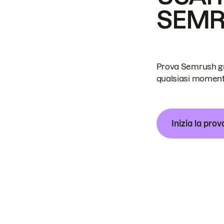
SEM
Prova Semrush grat
qualsiasi moment
Inizia la prov