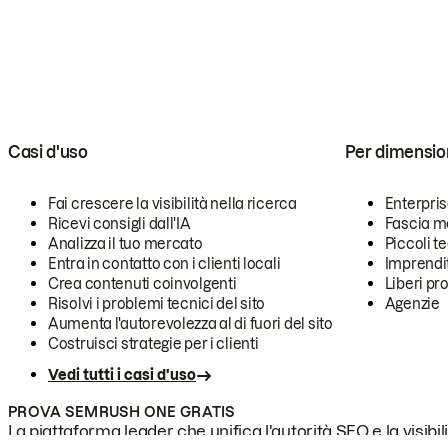
Casi d'uso
Per dimensio
Fai crescere la visibilità nella ricerca
Enterpri
Ricevi consigli dall'IA
Fascia m
Analizza il tuo mercato
Piccoli 
Entra in contatto con i clienti locali
Imprendi
Crea contenuti coinvolgenti
Liberi pr
Risolvi i problemi tecnici del sito
Agenzie
Aumenta l'autorevolezza al di fuori del sito
Costruisci strategie per i clienti
Vedi tutti i casi d'uso
PROVA SEMRUSH ONE GRATIS
La piattaforma leader che unifica l'autorità SEO e la visibili