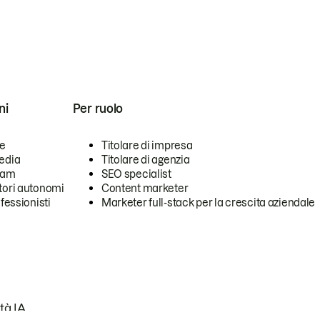
ni
Per ruolo
se
Titolare di impresa
edia
Titolare di agenzia
team
SEO specialist
tori autonomi
Content marketer
ofessionisti
Marketer full-stack per la crescita aziendale
tà IA.