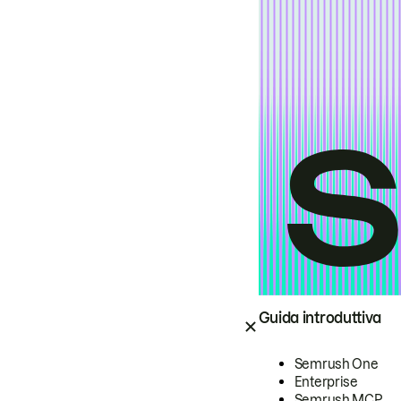
Guida introduttiva
Semrush One
Enterprise
Semrush MCP