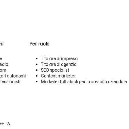
ni
Per ruolo
se
Titolare di impresa
edia
Titolare di agenzia
team
SEO specialist
tori autonomi
Content marketer
ofessionisti
Marketer full-stack per la crescita aziendale
tà IA.