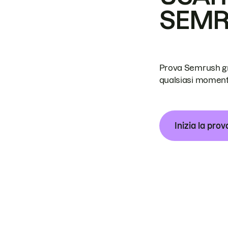
SEM
Prova Semrush grat
qualsiasi moment
Inizia la prov