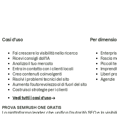
Casi d'uso
Per dimensio
Fai crescere la visibilità nella ricerca
Enterpri
Ricevi consigli dall'IA
Fascia m
Analizza il tuo mercato
Piccoli 
Entra in contatto con i clienti locali
Imprendi
Crea contenuti coinvolgenti
Liberi pr
Risolvi i problemi tecnici del sito
Agenzie
Aumenta l'autorevolezza al di fuori del sito
Costruisci strategie per i clienti
Vedi tutti i casi d'uso
PROVA SEMRUSH ONE GRATIS
La piattaforma leader che unifica l'autorità SEO e la visibili