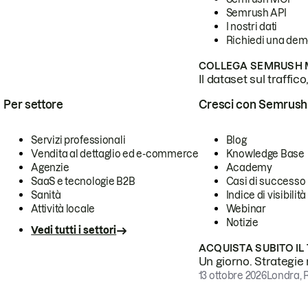
Semrush API
I nostri dati
Richiedi una de
COLLEGA SEMRUSH M
Il dataset sul traffic
Per settore
Cresci con Semrush
Servizi professionali
Blog
Vendita al dettaglio ed e-commerce
Knowledge Base
Agenzie
Academy
SaaS e tecnologie B2B
Casi di successo
Sanità
Indice di visibilità
Attività locale
Webinar
Notizie
Vedi tutti i settori
ACQUISTA SUBITO IL
Un giorno. Strategie r
13 ottobre 2026
Londra, 