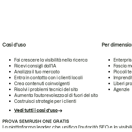
Casi d'uso
Per dimensio
Fai crescere la visibilità nella ricerca
Enterpri
Ricevi consigli dall'IA
Fascia m
Analizza il tuo mercato
Piccoli 
Entra in contatto con i clienti locali
Imprendi
Crea contenuti coinvolgenti
Liberi pr
Risolvi i problemi tecnici del sito
Agenzie
Aumenta l'autorevolezza al di fuori del sito
Costruisci strategie per i clienti
Vedi tutti i casi d'uso
PROVA SEMRUSH ONE GRATIS
La piattaforma leader che unifica l'autorità SEO e la visibili