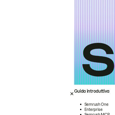
Guida introduttiva
Semrush One
Enterprise
Semrush MCP