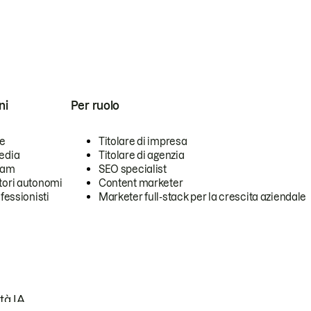
ni
Per ruolo
se
Titolare di impresa
edia
Titolare di agenzia
team
SEO specialist
tori autonomi
Content marketer
ofessionisti
Marketer full-stack per la crescita aziendale
tà IA.