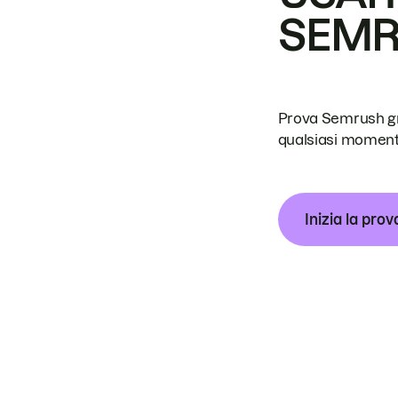
SEM
Prova Semrush grat
qualsiasi moment
Inizia la prov