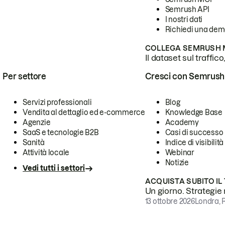
Semrush API
I nostri dati
Richiedi una de
COLLEGA SEMRUSH M
Il dataset sul traffic
Per settore
Cresci con Semrush
Servizi professionali
Blog
Vendita al dettaglio ed e-commerce
Knowledge Base
Agenzie
Academy
SaaS e tecnologie B2B
Casi di successo
Sanità
Indice di visibilità
Attività locale
Webinar
Notizie
Vedi tutti i settori
ACQUISTA SUBITO IL
Un giorno. Strategie r
13 ottobre 2026
Londra, 