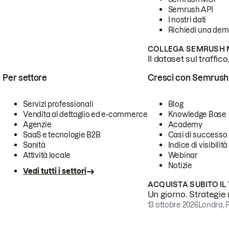
Semrush API
I nostri dati
Richiedi una de
COLLEGA SEMRUSH M
Il dataset sul traffic
Per settore
Cresci con Semrush
Servizi professionali
Blog
Vendita al dettaglio ed e-commerce
Knowledge Base
Agenzie
Academy
SaaS e tecnologie B2B
Casi di successo
Sanità
Indice di visibilità
Attività locale
Webinar
Notizie
Vedi tutti i settori
ACQUISTA SUBITO IL
Un giorno. Strategie r
13 ottobre 2026
Londra, 