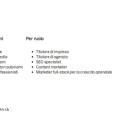
ni
Per ruolo
se
Titolare di impresa
edia
Titolare di agenzia
team
SEO specialist
tori autonomi
Content marketer
ofessionisti
Marketer full-stack per la crescita aziendale
tà IA.