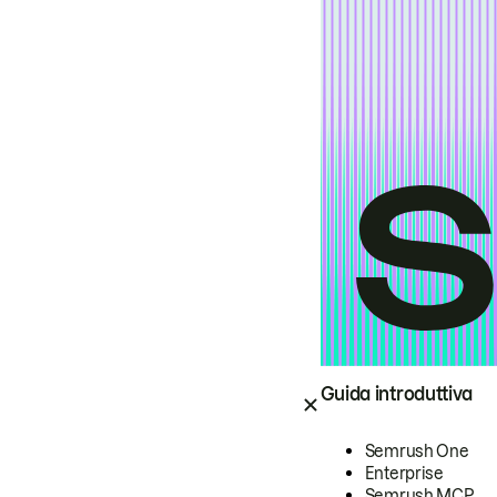
Guida introduttiva
Semrush One
Enterprise
Semrush MCP