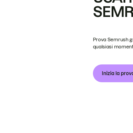
SEM
Prova Semrush grat
qualsiasi moment
Inizia la prov