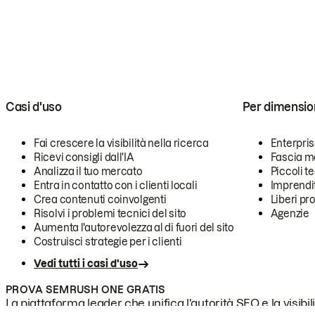
Casi d'uso
Per dimensio
Fai crescere la visibilità nella ricerca
Enterpri
Ricevi consigli dall'IA
Fascia m
Analizza il tuo mercato
Piccoli 
Entra in contatto con i clienti locali
Imprendi
Crea contenuti coinvolgenti
Liberi pr
Risolvi i problemi tecnici del sito
Agenzie
Aumenta l'autorevolezza al di fuori del sito
Costruisci strategie per i clienti
Vedi tutti i casi d'uso
PROVA SEMRUSH ONE GRATIS
La piattaforma leader che unifica l'autorità SEO e la visibili