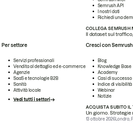
Semrush API
I nostri dati
Richiedi una de
COLLEGA SEMRUSH M
Il dataset sul traffic
Per settore
Cresci con Semrush
Servizi professionali
Blog
Vendita al dettaglio ed e-commerce
Knowledge Base
Agenzie
Academy
SaaS e tecnologie B2B
Casi di successo
Sanità
Indice di visibilità
Attività locale
Webinar
Notizie
Vedi tutti i settori
ACQUISTA SUBITO IL
Un giorno. Strategie r
13 ottobre 2026
Londra, 