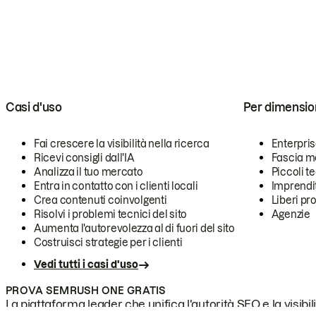
Casi d'uso
Per dimensio
Fai crescere la visibilità nella ricerca
Enterpri
Ricevi consigli dall'IA
Fascia m
Analizza il tuo mercato
Piccoli 
Entra in contatto con i clienti locali
Imprendi
Crea contenuti coinvolgenti
Liberi pr
Risolvi i problemi tecnici del sito
Agenzie
Aumenta l'autorevolezza al di fuori del sito
Costruisci strategie per i clienti
Vedi tutti i casi d'uso
PROVA SEMRUSH ONE GRATIS
La piattaforma leader che unifica l'autorità SEO e la visibili