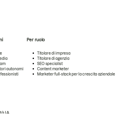
ni
Per ruolo
se
Titolare di impresa
edia
Titolare di agenzia
team
SEO specialist
tori autonomi
Content marketer
ofessionisti
Marketer full-stack per la crescita aziendale
tà IA.