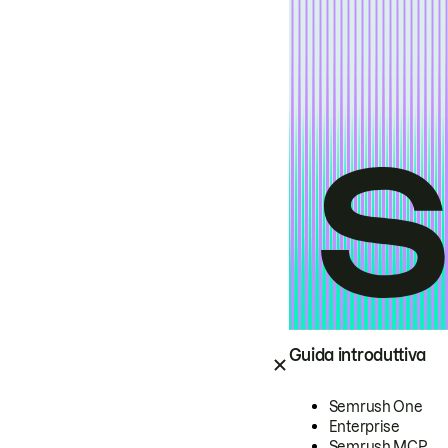
Guida introduttiva
Semrush One
Enterprise
Semrush MCP