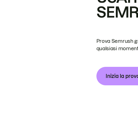
SEM
Prova Semrush grat
qualsiasi moment
Inizia la prov