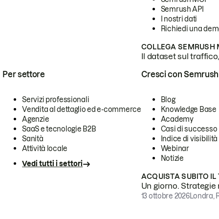
Semrush API
I nostri dati
Richiedi una de
COLLEGA SEMRUSH M
Il dataset sul traffic
Per settore
Cresci con Semrush
Servizi professionali
Blog
Vendita al dettaglio ed e-commerce
Knowledge Base
Agenzie
Academy
SaaS e tecnologie B2B
Casi di successo
Sanità
Indice di visibilità
Attività locale
Webinar
Notizie
Vedi tutti i settori
ACQUISTA SUBITO IL
Un giorno. Strategie r
13 ottobre 2026
Londra, 