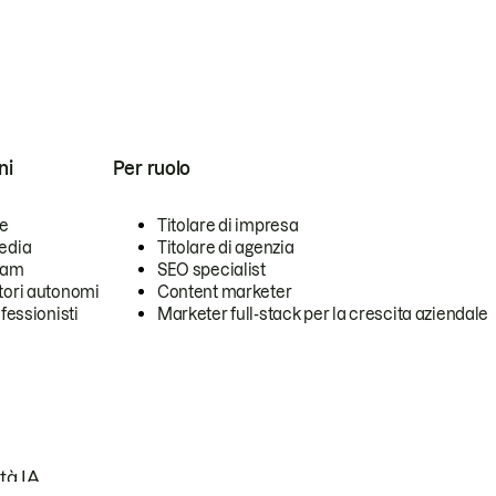
ni
Per ruolo
se
Titolare di impresa
edia
Titolare di agenzia
team
SEO specialist
tori autonomi
Content marketer
ofessionisti
Marketer full-stack per la crescita aziendale
tà IA.