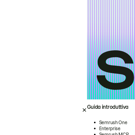
Guida introduttiva
Semrush One
Enterprise
Semrush MCP