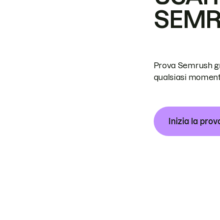
SEM
Prova Semrush grat
qualsiasi moment
Inizia la prov