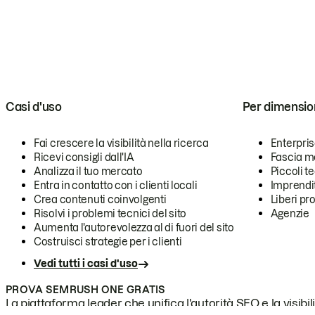
Casi d'uso
Per dimensio
Fai crescere la visibilità nella ricerca
Enterpri
Ricevi consigli dall'IA
Fascia m
Analizza il tuo mercato
Piccoli 
Entra in contatto con i clienti locali
Imprendi
Crea contenuti coinvolgenti
Liberi pr
Risolvi i problemi tecnici del sito
Agenzie
Aumenta l'autorevolezza al di fuori del sito
Costruisci strategie per i clienti
Vedi tutti i casi d'uso
PROVA SEMRUSH ONE GRATIS
La piattaforma leader che unifica l'autorità SEO e la visibili