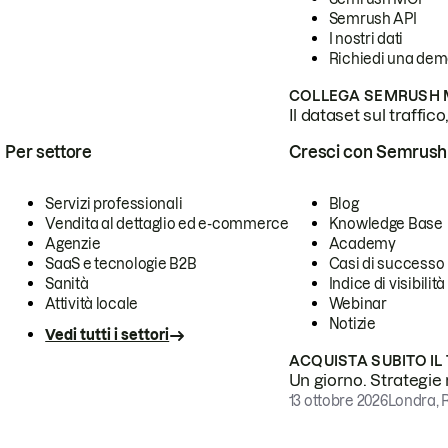
Semrush API
I nostri dati
Richiedi una de
COLLEGA SEMRUSH M
Il dataset sul traffic
Per settore
Cresci con Semrush
Servizi professionali
Blog
Vendita al dettaglio ed e-commerce
Knowledge Base
Agenzie
Academy
SaaS e tecnologie B2B
Casi di successo
Sanità
Indice di visibilità
Attività locale
Webinar
Notizie
Vedi tutti i settori
ACQUISTA SUBITO IL
Un giorno. Strategie r
13 ottobre 2026
Londra, 