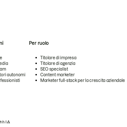
ni
Per ruolo
se
Titolare di impresa
edia
Titolare di agenzia
team
SEO specialist
tori autonomi
Content marketer
ofessionisti
Marketer full-stack per la crescita aziendale
tà IA.