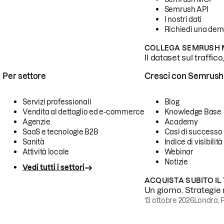
Semrush API
I nostri dati
Richiedi una de
COLLEGA SEMRUSH M
Il dataset sul traffic
Per settore
Cresci con Semrush
Servizi professionali
Blog
Vendita al dettaglio ed e-commerce
Knowledge Base
Agenzie
Academy
SaaS e tecnologie B2B
Casi di successo
Sanità
Indice di visibilità
Attività locale
Webinar
Notizie
Vedi tutti i settori
ACQUISTA SUBITO IL
Un giorno. Strategie r
13 ottobre 2026
Londra, 