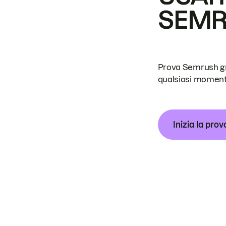
SEM
Prova Semrush grat
qualsiasi moment
Inizia la prov