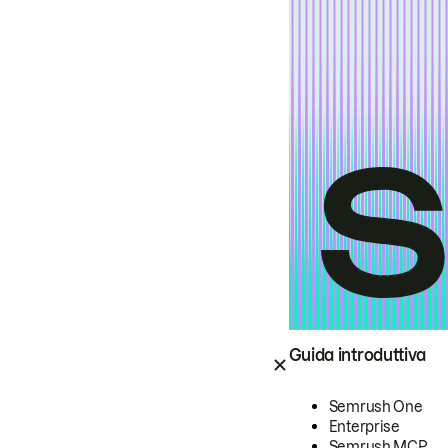
Guida introduttiva
Semrush One
Enterprise
Semrush MCP