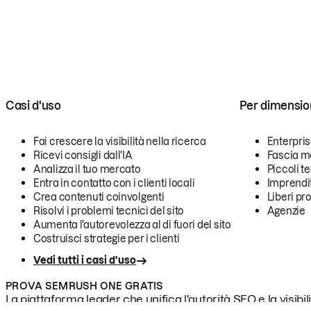
Casi d'uso
Per dimensio
Fai crescere la visibilità nella ricerca
Enterpri
Ricevi consigli dall'IA
Fascia m
Analizza il tuo mercato
Piccoli 
Entra in contatto con i clienti locali
Imprendi
Crea contenuti coinvolgenti
Liberi pr
Risolvi i problemi tecnici del sito
Agenzie
Aumenta l'autorevolezza al di fuori del sito
Costruisci strategie per i clienti
Vedi tutti i casi d'uso
PROVA SEMRUSH ONE GRATIS
La piattaforma leader che unifica l'autorità SEO e la visibili