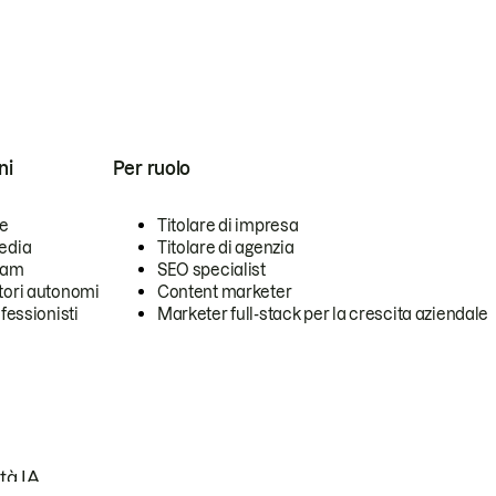
ni
Per ruolo
se
Titolare di impresa
edia
Titolare di agenzia
team
SEO specialist
tori autonomi
Content marketer
ofessionisti
Marketer full-stack per la crescita aziendale
tà IA.