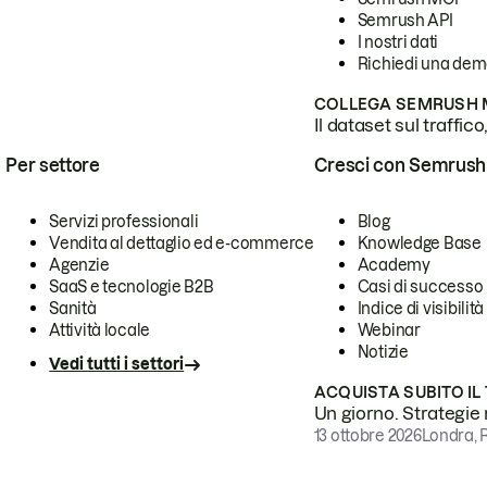
Semrush API
I nostri dati
Richiedi una de
COLLEGA SEMRUSH M
Il dataset sul traffic
Per settore
Cresci con Semrush
Servizi professionali
Blog
Vendita al dettaglio ed e-commerce
Knowledge Base
Agenzie
Academy
SaaS e tecnologie B2B
Casi di successo
Sanità
Indice di visibilità
Attività locale
Webinar
Notizie
Vedi tutti i settori
ACQUISTA SUBITO IL
Un giorno. Strategie r
13 ottobre 2026
Londra, 