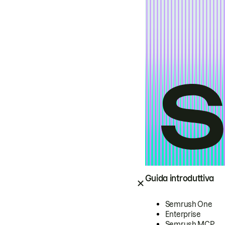
Guida introduttiva
Semrush One
Enterprise
Semrush MCP