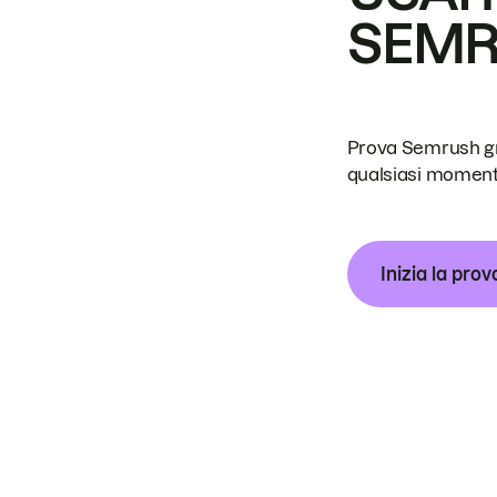
SEM
Prova Semrush grat
qualsiasi moment
Inizia la prov