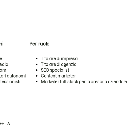
ni
Per ruolo
se
Titolare di impresa
edia
Titolare di agenzia
team
SEO specialist
tori autonomi
Content marketer
ofessionisti
Marketer full-stack per la crescita aziendale
tà IA.