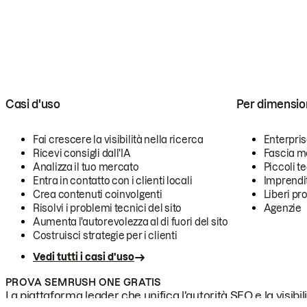
Casi d'uso
Per dimensio
Fai crescere la visibilità nella ricerca
Enterpri
Ricevi consigli dall'IA
Fascia m
Analizza il tuo mercato
Piccoli 
Entra in contatto con i clienti locali
Imprendi
Crea contenuti coinvolgenti
Liberi pr
Risolvi i problemi tecnici del sito
Agenzie
Aumenta l'autorevolezza al di fuori del sito
Costruisci strategie per i clienti
Vedi tutti i casi d'uso
PROVA SEMRUSH ONE GRATIS
La piattaforma leader che unifica l'autorità SEO e la visibili