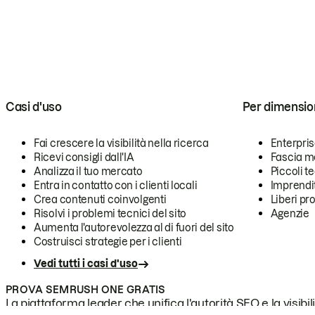
Casi d'uso
Per dimensio
Fai crescere la visibilità nella ricerca
Enterpri
Ricevi consigli dall'IA
Fascia m
Analizza il tuo mercato
Piccoli 
Entra in contatto con i clienti locali
Imprendi
Crea contenuti coinvolgenti
Liberi pr
Risolvi i problemi tecnici del sito
Agenzie
Aumenta l'autorevolezza al di fuori del sito
Costruisci strategie per i clienti
Vedi tutti i casi d'uso
PROVA SEMRUSH ONE GRATIS
La piattaforma leader che unifica l'autorità SEO e la visibili