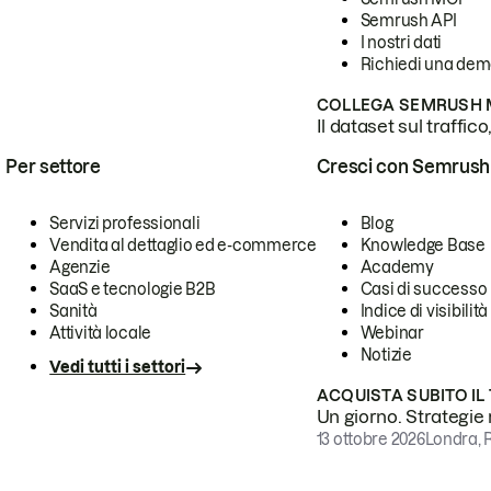
Semrush API
I nostri dati
Richiedi una de
COLLEGA SEMRUSH M
Il dataset sul traffic
Per settore
Cresci con Semrush
Servizi professionali
Blog
Vendita al dettaglio ed e-commerce
Knowledge Base
Agenzie
Academy
SaaS e tecnologie B2B
Casi di successo
Sanità
Indice di visibilità
Attività locale
Webinar
Notizie
Vedi tutti i settori
ACQUISTA SUBITO IL
Un giorno. Strategie r
13 ottobre 2026
Londra, 