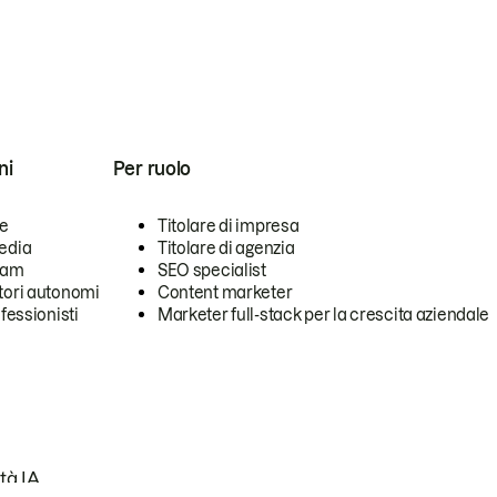
ni
Per ruolo
se
Titolare di impresa
edia
Titolare di agenzia
team
SEO specialist
tori autonomi
Content marketer
ofessionisti
Marketer full-stack per la crescita aziendale
tà IA.