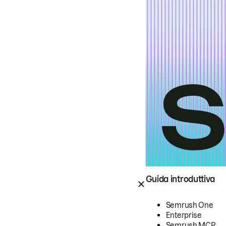
Guida introduttiva
Semrush One
Enterprise
Semrush MCP