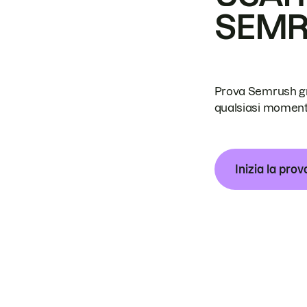
SEM
Prova Semrush grat
qualsiasi moment
Inizia la prov