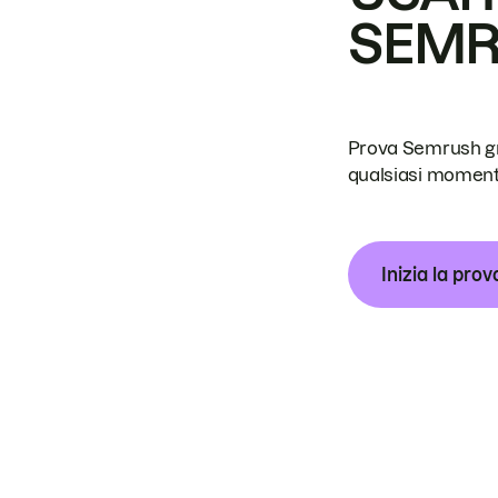
SEM
Prova Semrush grat
qualsiasi moment
Inizia la prov