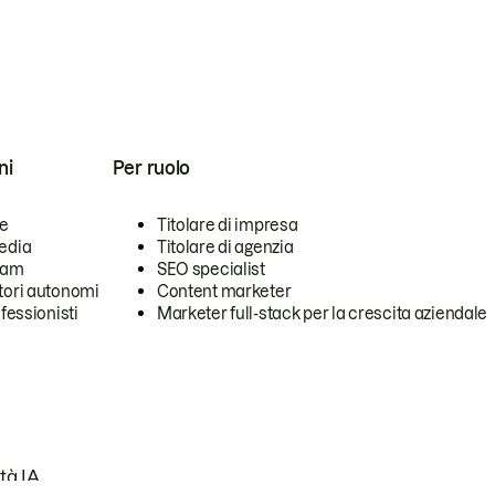
ni
Per ruolo
se
Titolare di impresa
edia
Titolare di agenzia
team
SEO specialist
tori autonomi
Content marketer
ofessionisti
Marketer full-stack per la crescita aziendale
tà IA.