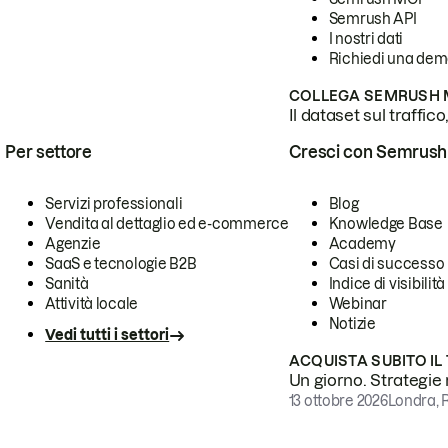
Semrush API
I nostri dati
Richiedi una de
COLLEGA SEMRUSH M
Il dataset sul traffic
Per settore
Cresci con Semrush
Servizi professionali
Blog
Vendita al dettaglio ed e-commerce
Knowledge Base
Agenzie
Academy
SaaS e tecnologie B2B
Casi di successo
Sanità
Indice di visibilità
Attività locale
Webinar
Notizie
Vedi tutti i settori
ACQUISTA SUBITO IL
Un giorno. Strategie r
13 ottobre 2026
Londra, 