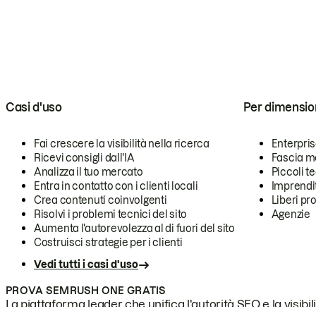
Casi d'uso
Per dimensio
Fai crescere la visibilità nella ricerca
Enterpri
Ricevi consigli dall'IA
Fascia m
Analizza il tuo mercato
Piccoli 
Entra in contatto con i clienti locali
Imprendi
Crea contenuti coinvolgenti
Liberi pr
Risolvi i problemi tecnici del sito
Agenzie
Aumenta l'autorevolezza al di fuori del sito
Costruisci strategie per i clienti
Vedi tutti i casi d'uso
PROVA SEMRUSH ONE GRATIS
La piattaforma leader che unifica l'autorità SEO e la visibili