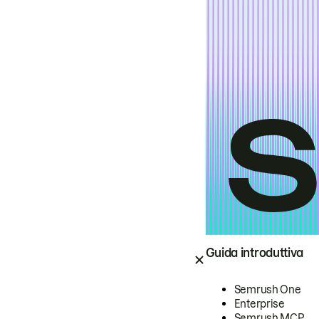
Guida introduttiva
Semrush One
Enterprise
Semrush MCP