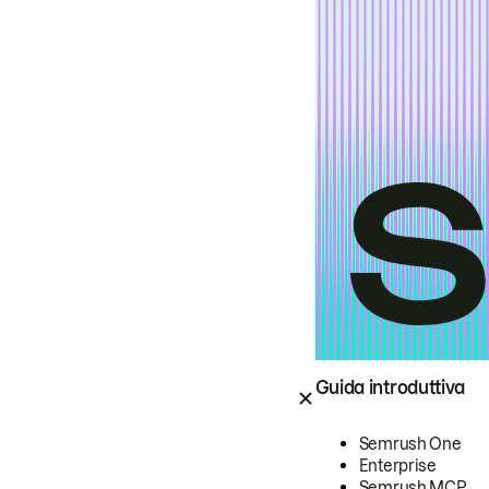
Guida introduttiva
Semrush One
Enterprise
Semrush MCP