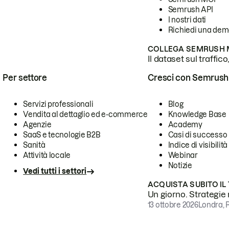
Semrush API
I nostri dati
Richiedi una de
COLLEGA SEMRUSH M
Il dataset sul traffic
Per settore
Cresci con Semrush
Servizi professionali
Blog
Vendita al dettaglio ed e-commerce
Knowledge Base
Agenzie
Academy
SaaS e tecnologie B2B
Casi di successo
Sanità
Indice di visibilità
Attività locale
Webinar
Notizie
Vedi tutti i settori
ACQUISTA SUBITO IL
Un giorno. Strategie r
13 ottobre 2026
Londra, 