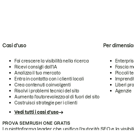
Casi d'uso
Per dimensio
Fai crescere la visibilità nella ricerca
Enterpri
Ricevi consigli dall'IA
Fascia m
Analizza il tuo mercato
Piccoli 
Entra in contatto con i clienti locali
Imprendi
Crea contenuti coinvolgenti
Liberi pr
Risolvi i problemi tecnici del sito
Agenzie
Aumenta l'autorevolezza al di fuori del sito
Costruisci strategie per i clienti
Vedi tutti i casi d'uso
PROVA SEMRUSH ONE GRATIS
La piattaforma leader che unifica l'autorità SEO e la visibili