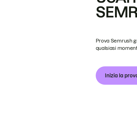
SEM
Prova Semrush grat
qualsiasi moment
Inizia la prov