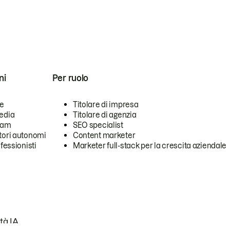
ni
Per ruolo
se
Titolare di impresa
edia
Titolare di agenzia
team
SEO specialist
tori autonomi
Content marketer
ofessionisti
Marketer full-stack per la crescita aziendale
tà IA.