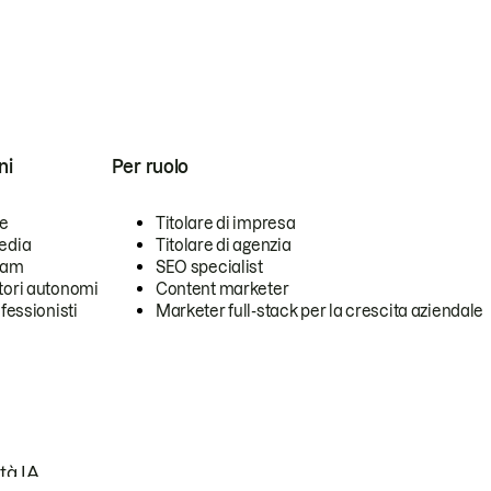
ni
Per ruolo
se
Titolare di impresa
edia
Titolare di agenzia
team
SEO specialist
tori autonomi
Content marketer
ofessionisti
Marketer full-stack per la crescita aziendale
tà IA.