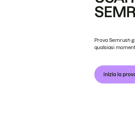
SEM
Prova Semrush grat
qualsiasi moment
Inizia la prov