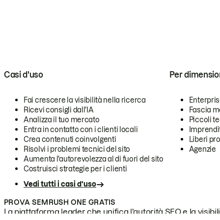
Casi d'uso
Per dimensio
Fai crescere la visibilità nella ricerca
Enterpri
Ricevi consigli dall'IA
Fascia m
Analizza il tuo mercato
Piccoli 
Entra in contatto con i clienti locali
Imprendi
Crea contenuti coinvolgenti
Liberi pr
Risolvi i problemi tecnici del sito
Agenzie
Aumenta l'autorevolezza al di fuori del sito
Costruisci strategie per i clienti
Vedi tutti i casi d'uso
PROVA SEMRUSH ONE GRATIS
La piattaforma leader che unifica l'autorità SEO e la visibili