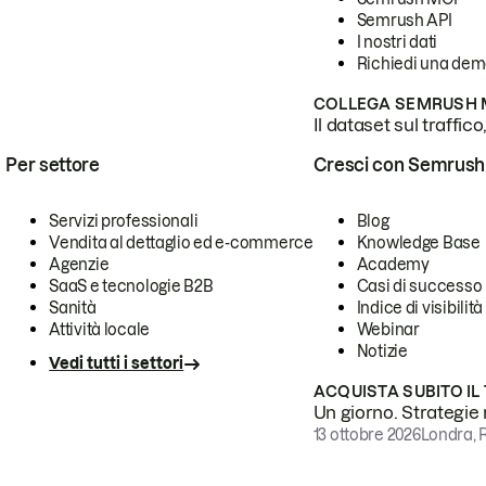
Semrush API
I nostri dati
Richiedi una de
COLLEGA SEMRUSH M
Il dataset sul traffic
Per settore
Cresci con Semrush
Servizi professionali
Blog
Vendita al dettaglio ed e-commerce
Knowledge Base
Agenzie
Academy
SaaS e tecnologie B2B
Casi di successo
Sanità
Indice di visibilità
Attività locale
Webinar
Notizie
Vedi tutti i settori
ACQUISTA SUBITO IL
Un giorno. Strategie r
13 ottobre 2026
Londra, 