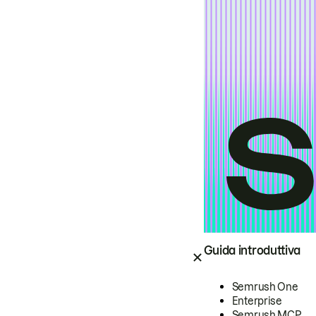
Guida introduttiva
Semrush One
Enterprise
Semrush MCP