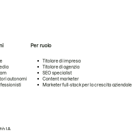
ni
Per ruolo
se
Titolare di impresa
edia
Titolare di agenzia
team
SEO specialist
tori autonomi
Content marketer
ofessionisti
Marketer full-stack per la crescita aziendale
tà IA.