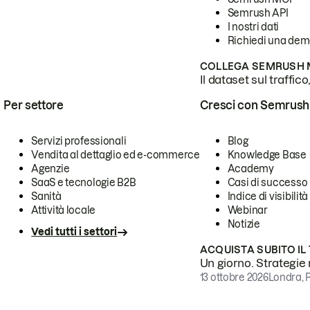
Semrush API
I nostri dati
Richiedi una de
COLLEGA SEMRUSH M
Il dataset sul traffic
Per settore
Cresci con Semrush
Servizi professionali
Blog
Vendita al dettaglio ed e-commerce
Knowledge Base
Agenzie
Academy
SaaS e tecnologie B2B
Casi di successo
Sanità
Indice di visibilità
Attività locale
Webinar
Notizie
Vedi tutti i settori
ACQUISTA SUBITO IL
Un giorno. Strategie r
13 ottobre 2026
Londra, 