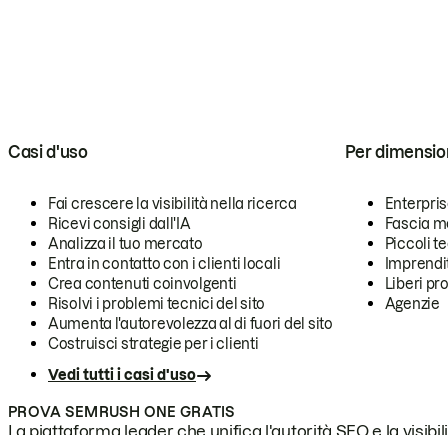
Casi d'uso
Per dimensio
Fai crescere la visibilità nella ricerca
Enterpri
Ricevi consigli dall'IA
Fascia m
Analizza il tuo mercato
Piccoli 
Entra in contatto con i clienti locali
Imprendi
Crea contenuti coinvolgenti
Liberi pr
Risolvi i problemi tecnici del sito
Agenzie
Aumenta l'autorevolezza al di fuori del sito
Costruisci strategie per i clienti
Vedi tutti i casi d'uso
PROVA SEMRUSH ONE GRATIS
La piattaforma leader che unifica l'autorità SEO e la visibili