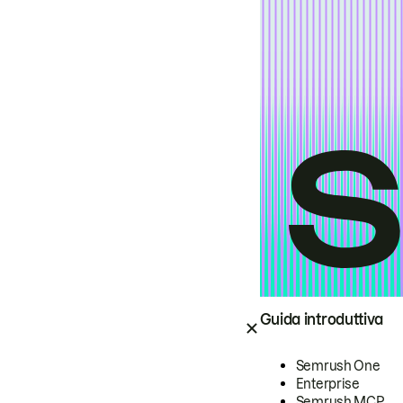
Guida introduttiva
Semrush One
Enterprise
Semrush MCP