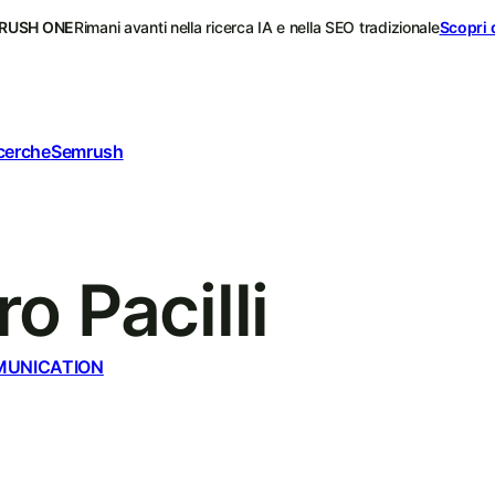
RUSH ONE
Rimani avanti nella ricerca IA e nella SEO tradizionale
Scopri 
icerche
Semrush
o Pacilli
MUNICATION