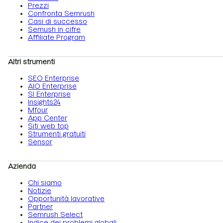
Prezzi
Confronta Semrush
Casi di successo
Semush in cifre
Affiliate Program
Altri strumenti
SEO Enterprise
AIO Enterprise
SI Enterprise
Insights24
Mfour
App Center
Siti web top
Strumenti gratuiti
Sensor
Azienda
Chi siamo
Notizie
Opportunità lavorative
Partner
Semrush Select
Indice dei problemi globali