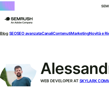
SEM
Blog
SEO
SEO avanzata
Canali
Contenuti
Marketing
Novità e R
Alessandr
WEB DEVELOPER AT
SKYLARK COM