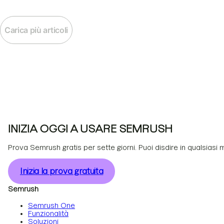
Carica più articoli
INIZIA OGGI A USARE SEMRUSH
Prova Semrush gratis per sette giorni. Puoi disdire in qualsiasi
Inizia la prova gratuita
Semrush
Semrush One
Funzionalità
Soluzioni