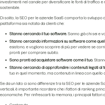
investimenti nel canale per diversificare le fonti di traffico e
sostenibile.
Di solito, la SEO per le aziende SaaS comporta lo sviluppo di 
piattaforma sia notata da clienti che:
Stanno cercando il tuo software.
Sanno già chi sei e v
Stanno cercando informazioni su software come quello
esistono, e vogliono scoprire di più per vedere se cor
pronti per comprare subito.
Sono pronti ad acquistare software come il tuo.
Stanno
Stanno cercando di approfondire i contenuti legati al 
tuo in quel momento, ma contenuti in linea con quello ch
Se da un lato ci sono differenze tra la SEO per le aziende Saa
verticali, è importante ricordare che i fattori di ranking princ
economiche. Per rinfrescarti la memoria, i principali fattori 
Contenuto