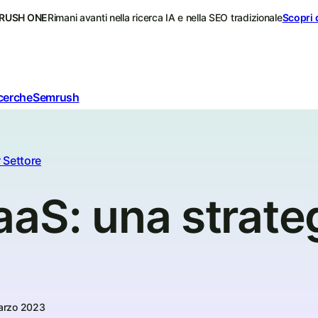
RUSH ONE
Rimani avanti nella ricerca IA e nella SEO tradizionale
Scopri 
icerche
Semrush
 Settore
aS: una strate
arzo 2023