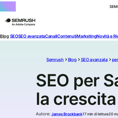
SEM
Blog
SEO
SEO avanzata
Canali
Contenuti
Marketing
Novità e R
Semrush
Blog
SEO avanzata
per
SEO per Sa
la crescita
Autore
:
James Brockbank
17 min di lettura
20 m