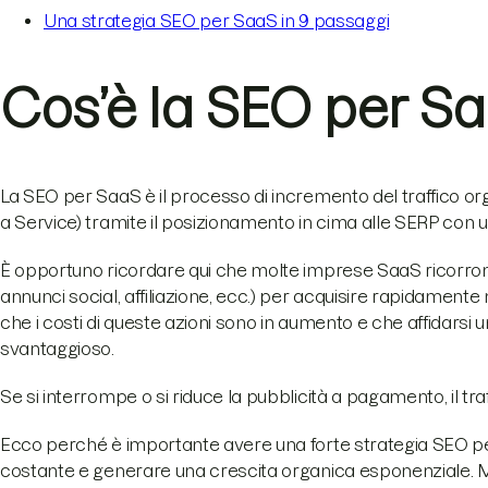
Una strategia SEO per SaaS in 9 passaggi
Cos’è la SEO per S
La SEO per SaaS è il processo di incremento del traffico o
a Service) tramite il posizionamento in cima alle SERP con un
È opportuno ricordare qui che molte imprese SaaS ricor
annunci social, affiliazione, ecc.) per acquisire rapidamente
che i costi di queste azioni sono in aumento e che affidars
svantaggioso.
Se si interrompe o si riduce la pubblicità a pagamento, il tra
Ecco perché è importante avere una forte strategia SEO per 
costante e generare una crescita organica esponenziale. M