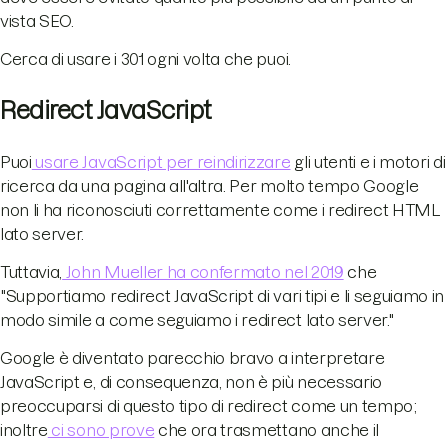
vista SEO.
Cerca di usare i 301 ogni volta che puoi.
Redirect JavaScript
Puoi
usare JavaScript per reindirizzare
gli utenti e i motori di
ricerca da una pagina all'altra. Per molto tempo Google
non li ha riconosciuti correttamente come i redirect HTML
lato server.
Tuttavia,
John Mueller ha confermato nel 2019
che
"Supportiamo redirect JavaScript di vari tipi e li seguiamo in
modo simile a come seguiamo i redirect lato server."
Google è diventato parecchio bravo a interpretare
JavaScript e, di consequenza, non è più necessario
preoccuparsi di questo tipo di redirect come un tempo;
inoltre
ci sono prove
che ora trasmettano anche il