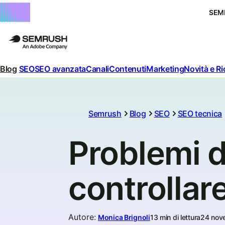
SEM
Blog
SEO
SEO avanzata
Canali
Contenuti
Marketing
Novità e R
Semrush
Blog
SEO
SEO tecnica
Problemi d
controllare
Autore
:
Monica Brignoli
13 min di lettura
24 nov