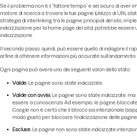
Se il problema non è il “fattore tempo” e sei sicuro di aver i
motore di ricerca a trovare le tue pagine (utilizzo di URL st
strategia di interlinking tra le pagine principali del sito, imp
indicizzazione per la home page del sito) potrebbe essere u
indicizzazione.
Il secondo passo, quindi, può essere quello di indagare il 
al fine di ottenere informazioni più accurate sull’andamento 
Ogni pagina può avere uno dei seguenti valori dello stato:
Valide.
Le pagine sono state indicizzate.
Valide con avvisi.
Le pagine sono state indicizzate, ma
essere a conoscenza. Ad esempio, le pagine bloccate 
Google non è certo che il blocco sia intenzionale (sappi
modo giusto per bloccare l’indicizzazione delle pagine
Escluse.
Le pagine non sono state indicizzate intenzi