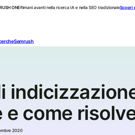
RUSH ONE
Rimani avanti nella ricerca IA e nella SEO tradizionale
Scopri 
icerche
Semrush
i indicizzazion
 e come risolve
embre 2020