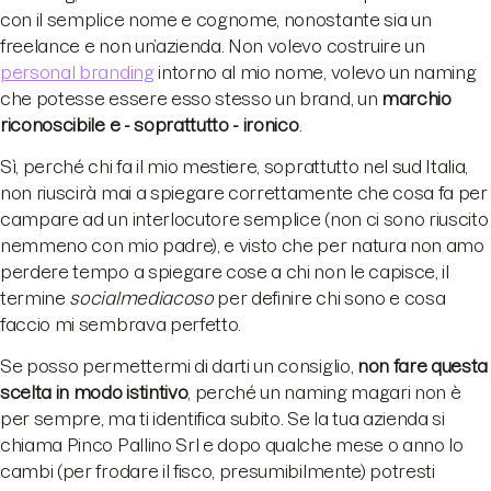
con il semplice nome e cognome, nonostante sia un
freelance e non un’azienda. Non volevo costruire un
personal branding
intorno al mio nome, volevo un naming
che potesse essere esso stesso un brand, un
marchio
riconoscibile e - soprattutto - ironico
.
Sì, perché chi fa il mio mestiere, soprattutto nel sud Italia,
non riuscirà mai a spiegare correttamente che cosa fa per
campare ad un interlocutore semplice (non ci sono riuscito
nemmeno con mio padre), e visto che per natura non amo
perdere tempo a spiegare cose a chi non le capisce, il
termine
socialmediacoso
per definire chi sono e cosa
faccio mi sembrava perfetto.
Se posso permettermi di darti un consiglio,
non fare questa
scelta in modo istintivo
, perché un naming magari non è
per sempre, ma ti identifica subito. Se la tua azienda si
chiama Pinco Pallino Srl e dopo qualche mese o anno lo
cambi (per frodare il fisco, presumibilmente) potresti