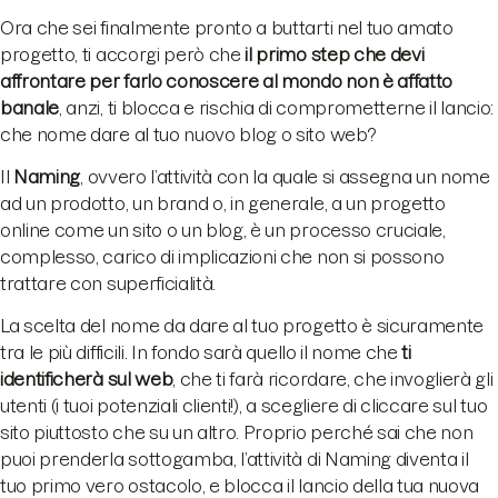
Ora che sei finalmente pronto a buttarti nel tuo amato
progetto, ti accorgi però che
il primo step che devi
affrontare per farlo conoscere al mondo non è affatto
banale
, anzi, ti blocca e rischia di comprometterne il lancio:
che nome dare al tuo nuovo blog o sito web?
Il
Naming
, ovvero l’attività con la quale si assegna un nome
ad un prodotto, un brand o, in generale, a un progetto
online come un sito o un blog, è un processo cruciale,
complesso, carico di implicazioni che non si possono
trattare con superficialità.
La scelta del nome da dare al tuo progetto è sicuramente
tra le più difficili. In fondo sarà quello il nome che
ti
identificherà sul web
, che ti farà ricordare, che invoglierà gli
utenti (i tuoi potenziali clienti!), a scegliere di cliccare sul tuo
sito piuttosto che su un altro. Proprio perché sai che non
puoi prenderla sottogamba, l’attività di Naming diventa il
tuo primo vero ostacolo, e blocca il lancio della tua nuova