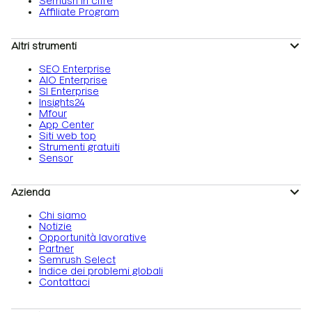
Semush in cifre
Affiliate Program
Altri strumenti
SEO Enterprise
AIO Enterprise
SI Enterprise
Insights24
Mfour
App Center
Siti web top
Strumenti gratuiti
Sensor
Azienda
Chi siamo
Notizie
Opportunità lavorative
Partner
Semrush Select
Indice dei problemi globali
Contattaci