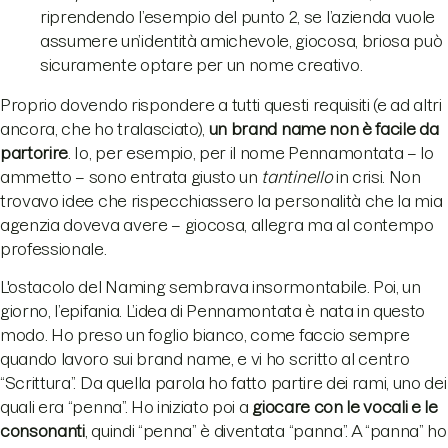
riprendendo l’esempio del punto 2, se l’azienda vuole
assumere un’identità amichevole, giocosa, briosa può
sicuramente optare per un nome creativo.
Proprio dovendo rispondere a tutti questi requisiti (e ad altri
ancora, che ho tralasciato),
un brand name non è facile da
partorire
. Io, per esempio, per il nome Pennamontata – lo
ammetto – sono entrata giusto un
tantinello
in crisi. Non
trovavo idee che rispecchiassero la personalità che la mia
agenzia doveva avere – giocosa, allegra ma al contempo
professionale.
L'ostacolo del Naming sembrava insormontabile. Poi, un
giorno, l’epifania. L’idea di Pennamontata è nata in questo
modo. Ho preso un foglio bianco, come faccio sempre
quando lavoro sui brand name, e vi ho scritto al centro
“Scrittura”. Da quella parola ho fatto partire dei rami, uno dei
quali era “penna”. Ho iniziato poi a
giocare con le vocali e le
consonanti
, quindi “penna” è diventata “panna”. A “panna” ho