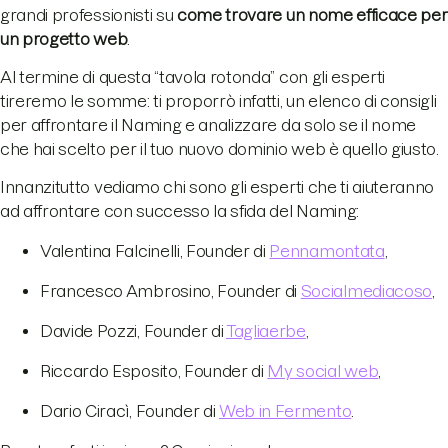
grandi professionisti su
come trovare un nome efficace per
un progetto web
.
Al termine di questa “tavola rotonda” con gli esperti
tireremo le somme: ti proporrò infatti, un elenco di consigli
per affrontare il Naming e analizzare da solo se il nome
che hai scelto per il tuo nuovo dominio web è quello giusto.
Innanzitutto vediamo chi sono gli esperti che ti aiuteranno
ad affrontare con successo la sfida del Naming:
Valentina Falcinelli, Founder di
Pennamontata
,
Francesco Ambrosino, Founder di
Socialmediacoso
,
Davide Pozzi, Founder di
Tagliaerbe
,
Riccardo Esposito, Founder di
My social web
,
Dario Ciracì, Founder di
Web in Fermento
.