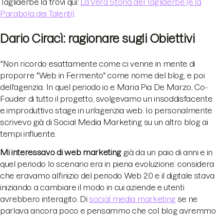
Tagliaerbe la trovi qui:
La Vera Storia del Tagliaerbe (e la
Parabola dei Talenti)
.
Dario Ciracì: ragionare sugli Obiettivi
"Non ricordo esattamente come ci venne in mente di
proporre "Web in Fermento" come nome del blog, e poi
dell'agenzia. In quel periodo io e Maria Pia De Marzo, Co-
Fouder di tutto il progetto, svolgevamo un insoddisfacente
e improduttivo stage in un'agenzia web. Io personalmente
scrivevo già di Social Media Marketing su un altro blog ai
tempi influente.
Mi interessavo di web marketing
già da un paio di anni e in
quel periodo lo scenario era in piena evoluzione: considera
che eravamo all'inizio del periodo Web 2.0 e il digitale stava
iniziando a cambiare il modo in cui aziende e utenti
avrebbero interagito. Di
social media marketing
se ne
parlava ancora poco e pensammo che col blog avremmo