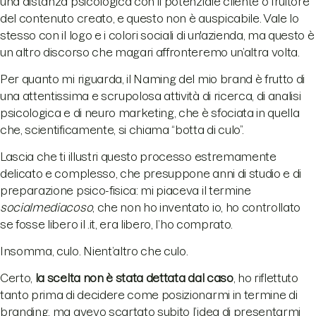
una distanza psicologica con il potenziale cliente o fruitore
del contenuto creato, e questo non è auspicabile. Vale lo
stesso con il logo e i colori sociali di un'azienda, ma questo è
un altro discorso che magari affronteremo un’altra volta.
Per quanto mi riguarda, il Naming del mio brand è frutto di
una attentissima e scrupolosa attività di ricerca, di analisi
psicologica e di neuro marketing, che è sfociata in quella
che, scientificamente, si chiama “botta di culo”.
Lascia che ti illustri questo processo estremamente
delicato e complesso, che presuppone anni di studio e di
preparazione psico-fisica: mi piaceva il termine
socialmediacoso
, che non ho inventato io, ho controllato
se fosse libero il .it, era libero, l’ho comprato.
Insomma, culo. Nient’altro che culo.
Certo,
la scelta non è stata dettata dal caso
, ho riflettuto
tanto prima di decidere come posizionarmi in termine di
branding, ma avevo scartato subito l’idea di presentarmi