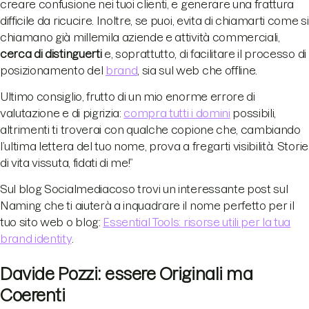
creare confusione nei tuoi clienti, e generare una frattura
difficile da ricucire. Inoltre, se puoi, evita di chiamarti come si
chiamano già millemila aziende e attività commerciali,
cerca di distinguerti
e, soprattutto, di facilitare il processo di
posizionamento del
brand
, sia sul web che offline.
Ultimo consiglio, frutto di un mio enorme errore di
valutazione e di pigrizia:
compra tutti i domini
possibili,
altrimenti ti troverai con qualche copione che, cambiando
l’ultima lettera del tuo nome, prova a fregarti visibilità. Storie
di vita vissuta, fidati di me!”
Sul blog Socialmediacoso trovi un interessante post sul
Naming che ti aiuterà a inquadrare il nome perfetto per il
tuo sito web o blog:
Essential Tools: risorse utili per la tua
brand identity
.
Davide Pozzi: essere Originali ma
Coerenti