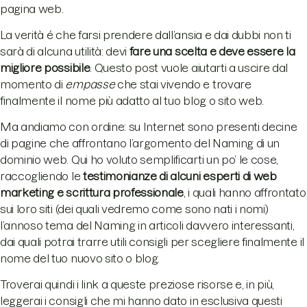
pagina web.
La verità é che farsi prendere dall’ansia e dai dubbi non ti
sarà di alcuna utilità: devi
fare una scelta e deve essere la
migliore possibile
. Questo post vuole aiutarti a uscire dal
momento di
empasse
che stai vivendo e trovare
finalmente il nome più adatto al tuo blog o sito web.
Ma andiamo con ordine: su Internet sono presenti decine
di pagine che affrontano l’argomento del Naming di un
dominio web. Qui ho voluto semplificarti un po’ le cose,
raccogliendo le
testimonianze di alcuni esperti di web
marketing e scrittura professionale
, i quali hanno affrontato
sui loro siti (dei quali vedremo come sono nati i nomi)
l’annoso tema del Naming in articoli davvero interessanti,
dai quali potrai trarre utili consigli per scegliere finalmente il
nome del tuo nuovo sito o blog.
Troverai quindi i link a queste preziose risorse e, in più,
leggerai i consigli che mi hanno dato in esclusiva questi