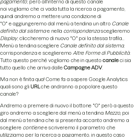
pagamento
; però all'interno di questo canale
noi vogliamo che ci vada tutta la ricerca a pagamento,
quindi andremo a mettere una condizione di
"O" e aggiungeremo dal menù a tendina un altro
Canale
definito dal sistema
e nella
corrispondenza
sceglieremo
Display
; cliccheremo di nuovo "O" poi la stessa trafila...
Menù a tendina scegliere
Canale definito dal sistema
,
corrispondenza e sceglieremo
Altre Forme di Pubblicità
.
Tutto questo perché vogliamo che in questo
canale
ci sia
tutto quello che arriva dalle
Campagne ADV
.
Ma non è finita qua! Come fa a sapere Google Analytics
quali sono gli
URL
che andranno a popolare questo
canale?
Andremo a premere di nuovo il bottone "O" però a questo
giro andremo a scegliere dal menù a tendina
Mezzo,
poi
dal menù a tendina che si presenta accanto andremo a
scegliere
contiene
e scriveremo il parametro che
utilizziamo per la ricerca a pagamento, in questo caso