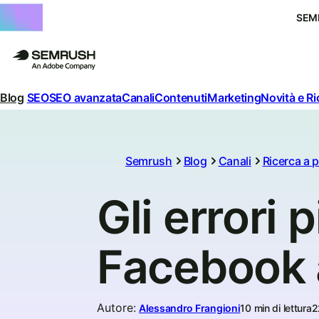
SEM
Blog
SEO
SEO avanzata
Canali
Contenuti
Marketing
Novità e R
Semrush
Blog
Canali
Ricerca a
Gli errori 
Facebook 
Autore
:
Alessandro Frangioni
10 min di lettura
2