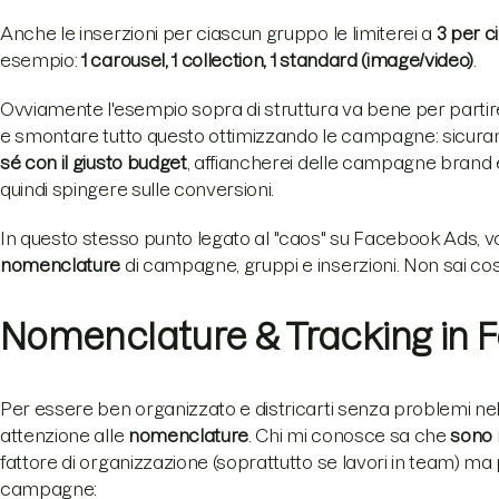
Anche le inserzioni per ciascun gruppo le limiterei a
3 per c
esempio:
1 carousel, 1 collection, 1 standard (image/video)
.
Ovviamente l'esempio sopra di struttura va bene per partir
e smontare tutto questo ottimizzando le campagne: sicu
sé con il giusto budget
, affiancherei delle campagne brand 
quindi spingere sulle conversioni.
In questo stesso punto legato al "caos" su Facebook Ads, vo
nomenclature
di campagne, gruppi e inserzioni. Non sai cos
Nomenclature & Tracking in 
Per essere ben organizzato e districarti senza problemi nel
attenzione alle
nomenclature
. Chi mi conosce sa che
sono 
fattore di organizzazione (soprattutto se lavori in team) ma p
campagne: