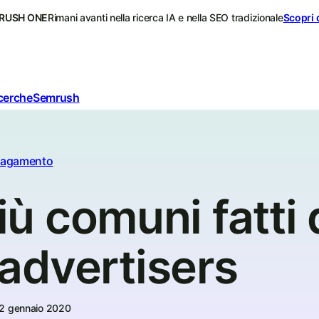
RUSH ONE
Rimani avanti nella ricerca IA e nella SEO tradizionale
Scopri 
icerche
Semrush
 pagamento
più comuni fatti 
advertisers
2 gennaio 2020